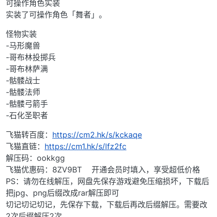
可操作角色实装
实装了可操作角色「舞者」。
怪物实装
-马形魔兽
-哥布林投掷兵
-哥布林萨满
-骷髅战士
-骷髅法师
-骷髅弓箭手
-石化圣职者
飞猫转百度：
https://cm2.hk/s/kckaqe
飞猫直链：
https://cm1.hk/s/lfz2fc
解压码：ookkgg
飞猫优惠码：8ZV9BT 开通会员时填入，享受超低价格
PS：请勿在线解压，网盘先保存游戏避免压缩损坏，下载后
把jpg、png后缀改成rar解压即可
切记切记切记，先保存下载，下载后再改后缀解压。需要改
2次后缀解压2次。