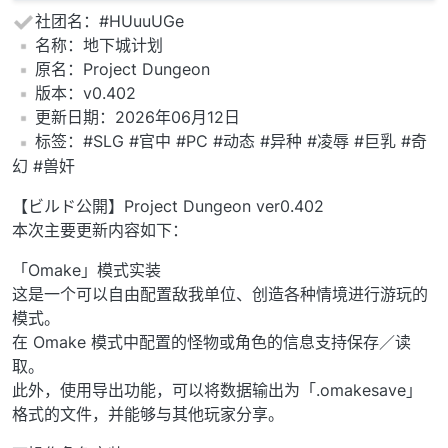
社团名：#HUuuUGe
️名称：地下城计划
️原名：Project Dungeon
️版本：v0.402
️更新日期：2026年06月12日
️标签：#SLG #官中 #PC #动态 #异种 #凌辱 #巨乳 #奇
幻 #兽奸
【ビルド公開】Project Dungeon ver0.402
本次主要更新内容如下：
「Omake」模式实装
这是一个可以自由配置敌我单位、创造各种情境进行游玩的
模式。
在 Omake 模式中配置的怪物或角色的信息支持保存／读
取。
此外，使用导出功能，可以将数据输出为「.omakesave」
格式的文件，并能够与其他玩家分享。