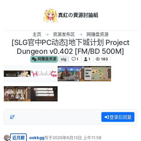
跳转至内容
真紅の資源討論組
主页
资源发布区
网赚盘资源
[SLG官中PC动态]地下城计划 Project
Dungeon v0.402 [FM/BD 500M]
网赚盘资源
slg
1
1
183
登录后回复
近月厨
ookkgg
写于
2026年6月13日 上午11:58
最后由 编辑