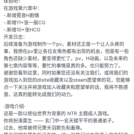
体验吧！
在游戏第六章中：
-.新增霓音H剧情
-.新增11+张一般CG
-.新增10+张HCG
开发日志：
后续准备为游戏制作一个pv，素材还正是一个让人头疼的
事，我想在pv里让各位女角色都有出现的机会，但是有一些
角色还缺少素材，要变得更忙了。pv，H动画，以及未来的
第七章内容等等，要忙的事情是真的多。也只能努力了。
谢谢您看到这里，同时如果您还没有关注我们，或将我们的
游戏加入到您的dlsite收藏夹以及steam愿望单的花，您能够
点一下关注并将游戏加入收藏夹和愿望单的话，我将不胜感
激，这真的能转化成我们的动力。
·游戏介绍·
这是一款以修仙世界为背景的 NTR 主题成人游戏。
你将扮演莫生 —— 玄门中一名天赋平平的普通弟子。
过去，他常被师兄箫天羽欺负和羞辱。