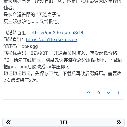
箫天羽拥有莫生所没有的一切：他是门派中最强大的年轻修
仙者，
是被命运眷顾的 “天选之子”。
莫生既嫉妒他…… 又憎恨他。
飞猫转百度：
https://cm2.hk/s/mu3r16
飞猫直链：
https://cm1.hk/s/kxcvee
解压码：ookkgg
飞猫优惠码：8ZV9BT 开通会员时填入，享受超低价格
PS：请勿在线解压，网盘先保存游戏避免压缩损坏，下载后
把jpg、png后缀改成rar解压即可
切记切记切记，先保存下载，下载后再改后缀解压。需要改
2次后缀解压2次。
0
1 / 1