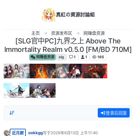
跳转至内容
真紅の資源討論組
主页
资源发布区
网赚盘资源
[SLG官中PC]九界之上 Above The
Immortality Realm v0.5.0 [FM/BD 710M]
网赚盘资源
slg
1
1
165
登录后回复
近月厨
ookkgg
写于
2026年6月13日 上午11:40
最后由 编辑