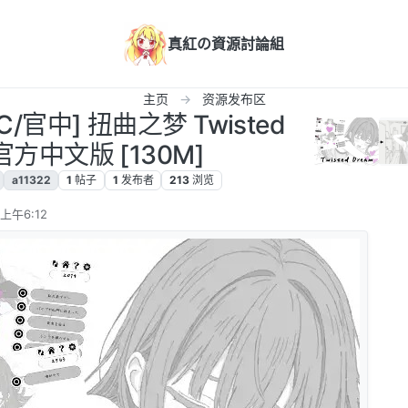
真紅の資源討論組
主页
资源发布区
PC/官中] 扭曲之梦 Twisted
 官方中文版 [130M]
a11322
1
帖子
1
发布者
213
浏览
上午6:12