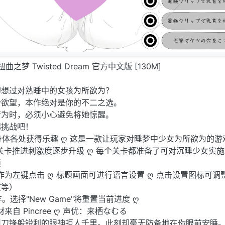
 扭曲之梦 Twisted Dream 官方中文版 [130M]
幻想过对熟睡中的女孩为所欲为？
份欲望，本作绝对是你的不二之选。
行为时，必须小心避免将她惊醒。
起挑战吧！
身体各处获得乐趣 ღ 这是一款让玩家对睡梦中少女为所欲为的游
随着关卡推进刺激度逐步升级 ღ 每个关卡都准备了可对沉睡少女实
锁
作为左键点击 ღ 标题画面可进行语言设置 ღ 点击设置图标可调
效等）
选择"New Game"将重置当前进度 ღ
来自 Pincree ღ 声优：来栖なむる
用刀锋般锐利的眼神拒人千里。此刻却毫无防备地在你眼前安睡