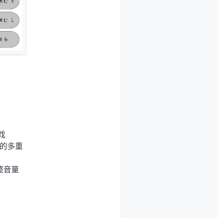
戏
施的多重
整音量
。