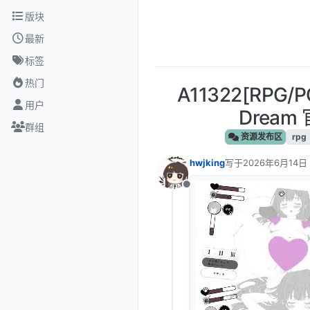
跳转至内容
版块
最新
标签
热门
A11322[RPG/
用户
Dream
群组
资源发布区
rpg
hwjking
写于
2026年6月14日 
最后由 编辑
离线