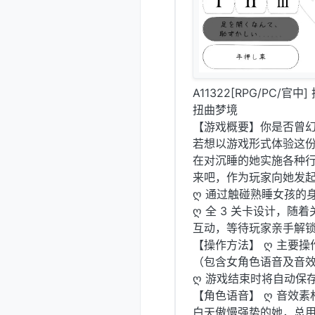
A11322[RPG/PC/官中]
扭曲梦境
【游戏概要】你是否曾
若想以游戏形式体验这
在对沉睡的她实施各种
来吧，作为玩家向她发
ღ 通过触碰熟睡女孩的
ღ 全 3 关卡设计，
互动，等待玩家亲手解
【操作方法】 ღ 主要操
（包含女角色语音及音
ღ 游戏结束时将自动保存。
【角色语音】 ღ 音效素材
白天傲慢强势的她，总