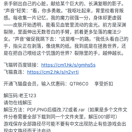
亲手剜出自己的心脏，献给某个巨大的、长满复眼的影子。
“声音”轻笑：“看，你多勇敢。”我呕吐起来，胃里绞着背叛
感。每收集一片记忆，我的魔力就强一分，身体却更虚弱
——皮肤开始透明，能看见血管里流动的金光。前方是深渊
裂隙，里面伸出无数苍白的手臂，抓着更多坠落的魔法少
女。“声音”催促我跳下去：“这是唯一的路。”我低头看自己的
手，指尖正在剥落，像烧焦的纸。我到底是在拯救世界，还
是在把自己喂给这个饥饿的世界？裂隙里的手，越伸越长。
飞猫转百度链接：
https://cm1.hk/s/gmhs5s
飞猫直连：
https://cm2.hk/s/n2vrti
开通飞猫盘会员，输入优惠码：QTR6C0 享受折扣
解压码:老王123
请勿在线解压
解压方法：PDF,PNG后缀改.7Z或者.rar（如果是多个文件文
件分卷需要全部下载到同一个文件夹里，解压001即可）
游戏保存全部路径尽可能不要有中文出现防止有些游戏会出
现中文路径而无法启动