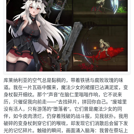
库莱纳利亚的空气总是黏稠的，带着铁锈与腐败玫瑰的味
道。我在一片瓦砾中醒来，魔法少女的裙摆已沾满泥浆，变
身杖裂开细纹。那个“声音”在脑仁里嗡嗡作响，它不说来
历，只催促我向前走——“去找碎片，拼回你自己。”废墟里
没有活人，只有游荡的“堕落者”。它们曾是魔法少女的同
伴，如今皮肉溃烂，仍穿着残破的战斗服，见我就扑。我用
破碎的变身杖刺穿它们的喉咙，却发现它们消散后会留下发
光的记忆碎片。触碰的瞬间，画面涌入脑海：我曾在祭坛上