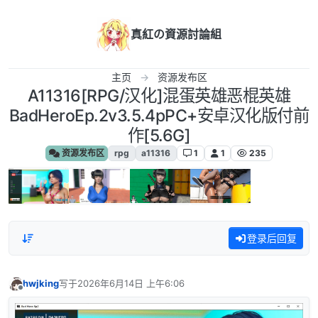
跳转至内容
真紅の資源討論組
主页
资源发布区
A11316[RPG/汉化]混蛋英雄恶棍英雄
BadHeroEp.2v3.5.4pPC+安卓汉化版付前
作[5.6G]
资源发布区
rpg
a11316
1
1
235
登录后回复
hwjking
写于
2026年6月14日 上午6:06
最后由 编辑
离线