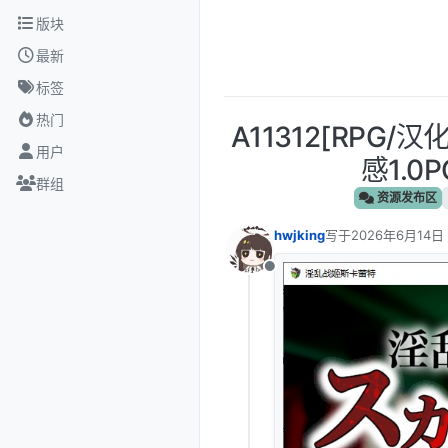
跳转至内容
版块
最新
标签
热门
A11312[RP
用户
感1.0
群组
资源发布区
hwjking
写于
2026年6月14日
最后由 编辑
离线