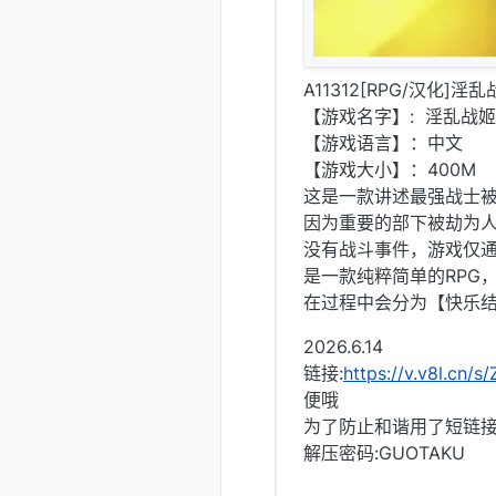
A11312[RPG/汉化]
【游戏名字】: 淫乱战姬
【游戏语言】：中文
【游戏大小】：400M
这是一款讲述最强战士被
因为重要的部下被劫为
没有战斗事件，游戏仅通
是一款纯粹简单的RPG
在过程中会分为【快乐
2026.6.14
链接:
https://v.v8l.cn/s
便哦
为了防止和谐用了短链
解压密码:GUOTAKU