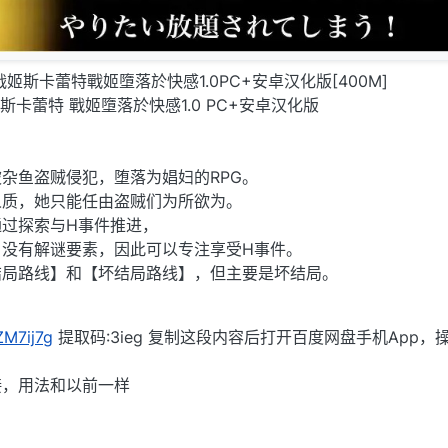
淫乱战姬斯卡蕾特戰姬墮落於快感1.0PC+安卓汉化版[400M]
斯卡蕾特 戰姬墮落於快感1.0 PC+安卓汉化版
杂鱼盗贼侵犯，堕落为娼妇的RPG。
人质，她只能任由盗贼们为所欲为。
过探索与H事件推进，
，没有解谜要素，因此可以专注享受H事件。
结局路线】和【坏结局路线】，但主要是坏结局。
/ZM7ij7g
提取码:3ieg 复制这段内容后打开百度网盘手机App，
接，用法和以前一样