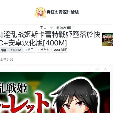
真紅の資源討論組
主页
资源发布区
G/汉化]淫乱战姬斯卡蕾特戰姬墮落於快
PC+安卓汉化版[400M]
rpg
a11312
1
帖子
1
发布者
224
浏览
 上午6:02