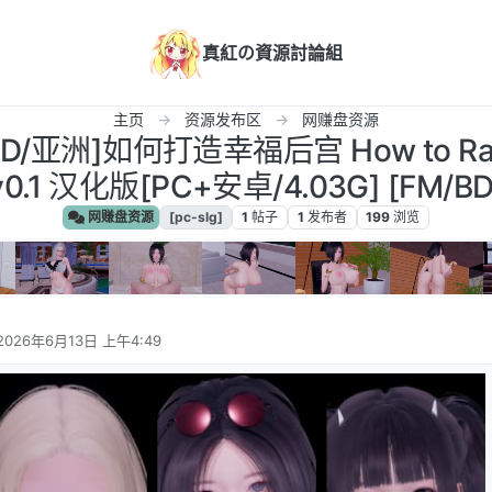
真紅の資源討論組
主页
资源发布区
网赚盘资源
/3D/亚洲]如何打造幸福后宫 How to Rai
v0.1 汉化版[PC+安卓/4.03G] [FM/BD
网赚盘资源
[pc-slg]
1
帖子
1
发布者
199
浏览
2026年6月13日 上午4:49
由 编辑