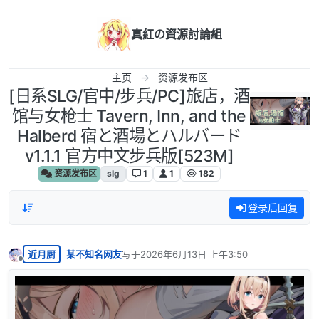
跳转至内容
真紅の資源討論組
主页
资源发布区
[日系SLG/官中/步兵/PC]旅店，酒
馆与女枪士 Tavern, Inn, and the
Halberd 宿と酒場とハルバード
v1.1.1 官方中文步兵版[523M]
资源发布区
slg
1
1
182
登录后回复
近月厨
某不知名网友
写于
2026年6月13日 上午3:50
最后由 编辑
离线