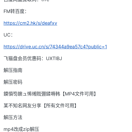
FM转百度：
https://cm2.hk/s/deafxv
UC：
https://drive.uc.cn/s/74344a9ea57c4?public=1
飞猫盘会员优惠码：UXTIBJ
解压指南
解压密码
鏌愪笉鐭ュ悕缃戝弸鍒嗕韩【MP4文件可用】
某不知名网友分享【所有文件可用】
解压方法
mp4改成zip解压