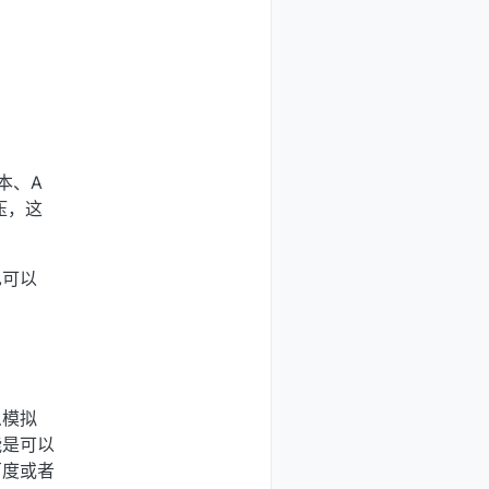
本、A
压，这
也可以
么模拟
能是可以
百度或者