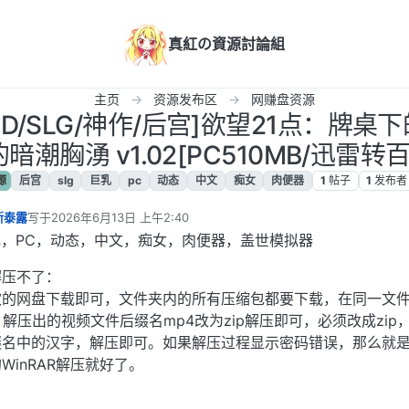
真紅の資源討論組
主页
资源发布区
网赚盘资源
2D/SLG/神作/后宫]欲望21点：牌桌
潮胸湧 v1.02[PC510MB/迅雷转百
源
后宫
slg
巨乳
pc
动态
中文
痴女
肉便器
1
帖子
1
发布者
斯泰露
写于
2026年6月13日 上午2:40
最后由 编辑
乳，PC，动态，中文，痴女，肉便器，盖世模拟器
解压不了：
欢的网盘下载即可，文件夹内的所有压缩包都要下载，在同一文
件，解压出的视频文件后缀名mp4改为zip解压即可，必须改成zip
缀名中的汉字，解压即可。如果解压过程显示密码错误，那么就
inRAR解压就好了。