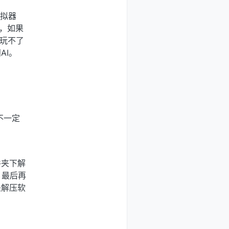
模拟器
K，如果
器玩不了
AI。
不一定
件夹下解
，最后再
是解压软