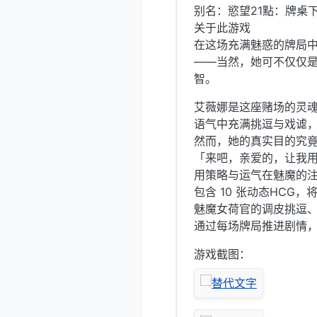
别名：慾望21點：牌桌
关于此游戏
在这场充满魅惑的牌局
——当然，她可不仅仅
智。
艾薇娜是这座赌场的灵
语气中充满挑逗与戏谑
然而，她的真实目的究
「来吧，亲爱的，让我
用策略与运气在魅魔的
包含 10 张动态HC
魅魔女荷官的调皮挑逗
通过每场牌局推进剧情
游戏截图：