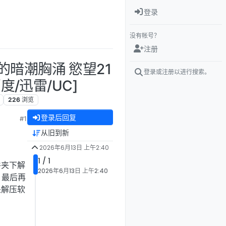
登录
没有帐号？
注册
下的暗潮胸涌 慾望21
登录或注册以进行搜索。
度/迅雷/UC]
226
浏览
登录后回复
#1
从旧到新
2026年6月13日 上午2:40
1 / 1
件夹下解
2026年6月13日 上午2:40
，最后再
是解压软