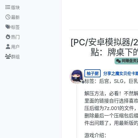
跳转至内容
版块
最新
标签
热门
[PC/安卓模拟器/
用户
點：牌桌下的暗
群组
网赚盘资
柚子厨
分享之魔女贝伦卡
标签：后宫，SLG，巨
离线
解压方法，必看！不然
里面的链接自行选择喜
压后缀为7z.001的文
删除最后一个压缩包后
件出问题了，用最新版的W
游戏介绍：