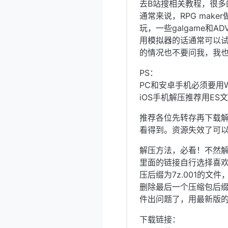
去B站搜相关教程，很多
通常来说，RPG maker
玩，一些galgame和
用模拟器的话通常可以试
的情况也不要问我，我也
PS：
PC和安卓手机必须要用W
iOS手机解压推荐用E
推荐各位先转存再下载解
看得到。资源失效了可
解压方法，必看！不然
里面的链接自行选择喜
压后缀为7z.001的文
删除最后一个压缩包后
件出问题了，用最新版的W
下载链接：