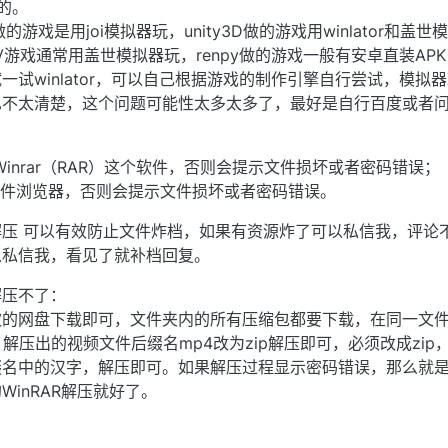
的。
做的游戏是用joi模拟器玩，unity3D做的游戏用winlator和盖世
ADV游戏通常用盖世模拟器玩，renpy做的游戏一般有安卓直装AP
一试winlator，可以自己根据游戏的制作引擎自行尝试，模拟
不太清楚，这个问题可能性太多太多了，最好是自行百度或者问
inrar（RAR）这个软件，否则会提示文件损坏或者密码错误；
S文件浏览器，否则会提示文件损坏或者密码错误。
压 可以有效防止文件炸档，如果有资源炸了可以私信我，评论
以私信我，看见了就补档回复。
解压不了：
欢的网盘下载即可，文件夹内的所有压缩包都要下载，在同一文
件，解压出的视频文件后缀名mp4改为zip解压即可，必须改成zip
缀名中的汉字，解压即可。如果解压过程显示密码错误，那么就
inRAR解压就好了。