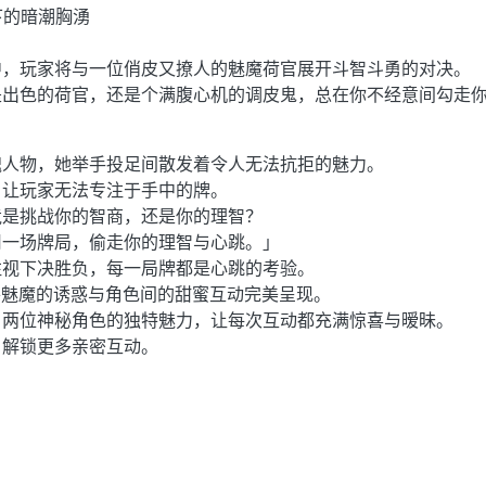
下的暗潮胸湧
中，玩家将与一位俏皮又撩人的魅魔荷官展开斗智斗勇的对决。
是出色的荷官，还是个满腹心机的调皮鬼，总在你不经意间勾走
魂人物，她举手投足间散发着令人无法抗拒的魅力。
，让玩家无法专注于手中的牌。
竟是挑战你的智商，还是你的理智？
用一场牌局，偷走你的理智与心跳。」
注视下决胜负，每一局牌都是心跳的考验。
G，将魅魔的诱惑与角色间的甜蜜互动完美呈现。
、两位神秘角色的独特魅力，让每次互动都充满惊喜与暧昧。
，解锁更多亲密互动。