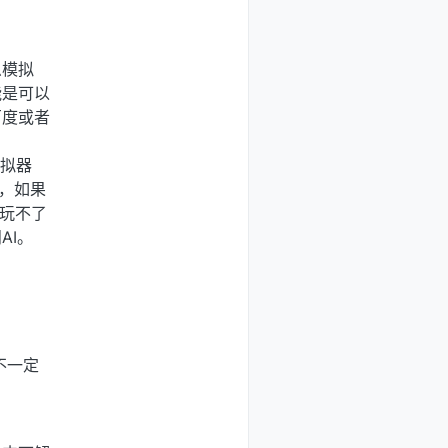
么模拟
能是可以
百度或者
模拟器
K，如果
器玩不了
AI。
不一定