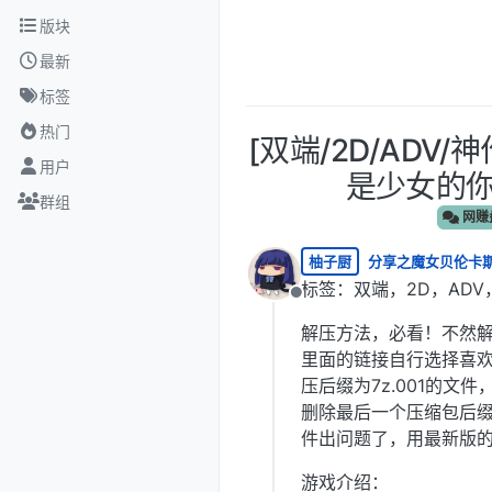
跳转至内容
版块
最新
标签
热门
[双端/2D/ADV
用户
是少女的你-
群组
网赚
柚子厨
分享之魔女贝伦卡
标签：双端，2D，AD
离线
解压方法，必看！不然
里面的链接自行选择喜
压后缀为7z.001的文
删除最后一个压缩包后
件出问题了，用最新版的W
游戏介绍：