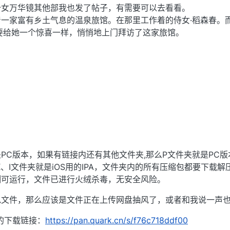
少女万华镜其他部我也发了帖子，有需要可以去看看。
一家富有乡土气息的温泉旅馆。在那里工作着的侍女·稻森春。
要给她一个惊喜一样，悄悄地上门拜访了这家旅馆。
PC版本，如果有链接内还有其他文件夹,那么P文件夹就是PC版
、I文件夹就是iOS用的IPA，文件夹内的所有压缩包都要下载解
测可运行，文件已进行火绒杀毒，无安全风险。
包文件，那么应该是文件正在上传网盘抽风了，或者和我说一声
的下载链接：
https://pan.quark.cn/s/f76c718ddf00