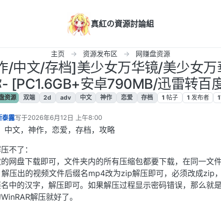
真紅の資源討論組
主页
资源发布区
网赚盘资源
/神作/中文/存档]美少女万华镜/美少女万華
 [PC1.6GB+安卓790MB/迅雷转百度
盘资源
双端
2d
adv
中文
神作
恋爱
存档
1
帖子
1
发布者
斯泰露
写于
2026年6月12日 上午8:00
最后由 编辑
V，中文，神作，恋爱，存档，攻略
解压不了：
欢的网盘下载即可，文件夹内的所有压缩包都要下载，在同一文
件，解压出的视频文件后缀名mp4改为zip解压即可，必须改成zip
缀名中的汉字，解压即可。如果解压过程显示密码错误，那么就
inRAR解压就好了。