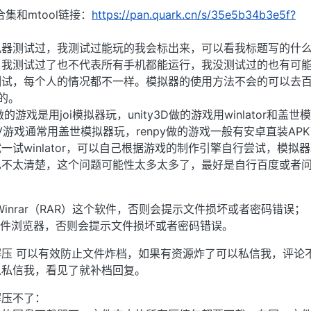
集和mtool链接：
https://pan.quark.cn/s/35e5b34b3e5f?
拟器测试过，我测试过能玩的我会标出来，可以看我标题写的什
，我测试过了也不代表所有手机都能运行，我没测试过的也有可
测试，每个人的情况都不一样。模拟器的使用方法不会的可以去
的。
做的游戏是用joi模拟器玩，unity3D做的游戏用winlator和盖世
ADV游戏通常用盖世模拟器玩，renpy做的游戏一般有安卓直装AP
一试winlator，可以自己根据游戏的制作引擎自行尝试，模拟
不太清楚，这个问题可能性太多太多了，最好是自行百度或者问
inrar（RAR）这个软件，否则会提示文件损坏或者密码错误；
S文件浏览器，否则会提示文件损坏或者密码错误。
压 可以有效防止文件炸档，如果有资源炸了可以私信我，评论
以私信我，看见了就补档回复。
解压不了：