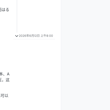
而はる
2026年6月12日 上午8:00
本、A
压，这
也可以