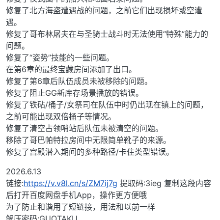
修复了北方海盗遭遇战的问题，之前它们出现损坏或空遭
遇。
修复了哥布林屠夫在与圣骑士战斗时无法使用“特殊”能力的
问题。
修复了“姿势”技能的一些问题。
在第6章的最终宝藏房间添加了出口。
修复了第6章后队伍成员未被移除的问题。
修复了阻止GG新库存场景播放的错误。
修复了铁砧/桶子/女祭司在队伍中时仍出现在镇上的问题，
之前可能出现双倍桶子等情况。
修复了清空占领哨站后队伍未被清空的问题。
移除了哥巴帕特拉房间中无限简单靴子的来源。
修复了宫殿潜入期间的多种路径/卡住类型错误。
2026.6.13
链接:
https://v.v8l.cn/s/ZM7ij7g
提取码:3ieg 复制这段内容
后打开百度网盘手机App，操作更方便哦
为了防止和谐用了短链接，用法和以前一样
解压密码:GUOTAKU