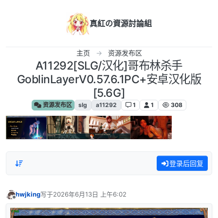
跳转至内容
真紅の資源討論組
主页
资源发布区
A11292[SLG/汉化]哥布林杀手
GoblinLayerV0.57.6.1PC+安卓汉化版
[5.6G]
资源发布区
slg
a11292
1
1
308
登录后回复
hwjking
写于
2026年6月13日 上午6:02
最后由 编辑
离线