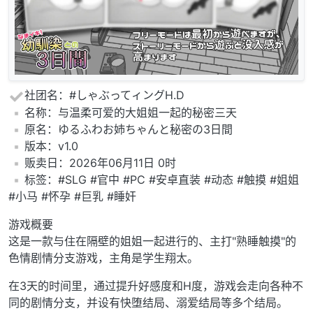
社团名：#しゃぶってィングH.D
️名称：与温柔可爱的大姐姐一起的秘密三天
️原名：ゆるふわお姉ちゃんと秘密の3日間
️版本：v1.0
️贩卖日：2026年06月11日 0时
️标签：#SLG #官中 #PC #安卓直装 #动态 #触摸 #姐姐
#小马 #怀孕 #巨乳 #睡奸
游戏概要
这是一款与住在隔壁的姐姐一起进行的、主打"熟睡触摸"的
色情剧情分支游戏，主角是学生翔太。
在3天的时间里，通过提升好感度和H度，游戏会走向各种不
同的剧情分支，并设有快堕结局、溺爱结局等多个结局。