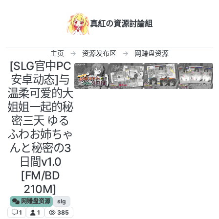
跳转至内容
真紅の資源討論組
主页
资源发布区
网赚盘资源
[SLG官中PC
安卓动态]与
温柔可爱的大
姐姐一起的秘
密三天 ゆる
ふわお姉ちゃ
んと秘密の3
日間v1.0
[FM/BD
210M]
网赚盘资源
slg
1
1
385