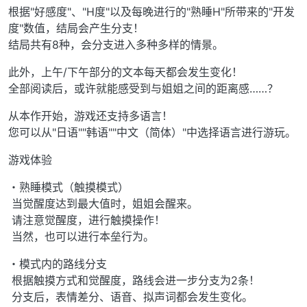
根据"好感度"、"H度"以及每晚进行的"熟睡H"所带来的"开发
度"数值，结局会产生分支！
结局共有8种，会分支进入多种多样的情景。
此外，上午/下午部分的文本每天都会发生变化！
全部阅读后，或许就能感受到与姐姐之间的距离感……？
从本作开始，游戏还支持多语言！
您可以从"日语""韩语""中文（简体）"中选择语言进行游玩。
游戏体验
・熟睡模式（触摸模式）
当觉醒度达到最大值时，姐姐会醒来。
请注意觉醒度，进行触摸操作！
当然，也可以进行本垒行为。
・模式内的路线分支
根据触摸方式和觉醒度，路线会进一步分支为2条！
分支后，表情差分、语音、拟声词都会发生变化。