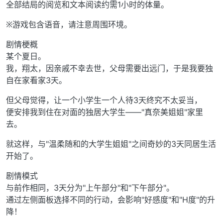
全部结局的阅览和文本阅读约需1小时的体量。
※游戏包含语音，请注意周围环境。
剧情梗概
某个夏日。
我，翔太，因亲戚不幸去世，父母需要出远门，于是我要独
自在家看家3天。
但父母觉得，让一个小学生一个人待3天终究不太妥当，
便安排我到住在对面的独居大学生——"真奈美姐姐"家里
去。
就这样，与"温柔随和的大学生姐姐"之间奇妙的3天同居生活
开始了。
剧情模式
与前作相同，3天分为"上午部分"和"下午部分"。
通过左侧面板选择不同的行动，会影响"好感度"和"H度"的升
降！