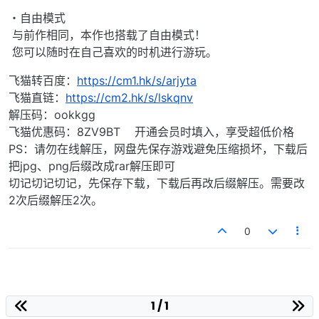
・自由模式
与前作相同，本作也搭载了自由模式！
您可以随时在自己喜欢的时机进行游玩。
飞猫转百度：
https://cm1.hk/s/arjyta
飞猫直链：
https://cm2.hk/s/lskqnv
解压码：ookkgg
飞猫优惠码：8ZV9BT 开通会员时填入，享受超低价格
PS：请勿在线解压，网盘先保存游戏避免压缩损坏，下载后
把jpg、png后缀改成rar解压即可
切记切记切记，先保存下载，下载后再改后缀解压。需要改
2次后缀解压2次。
0
1 / 1