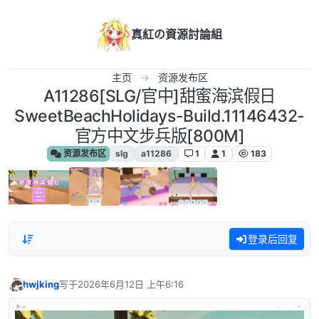
跳转至内容
真紅の資源討論組
主页
资源发布区
A11286[SLG/官中]甜蜜海滨假日
SweetBeachHolidays-Build.11146432-
官方中文步兵版[800M]
资源发布区
slg
a11286
1
1
183
登录后回复
hwjking
写于
2026年6月12日 上午6:16
最后由 编辑
离线