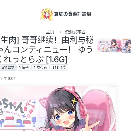
真紅の資源討論組
主页
资源发布区
/PC/生肉] 哥哥继续！由利与秘
ゃんコンティニュー！ ゆう
れっとらぶ [1.6G]
a11277
1
帖子
1
发布者
313
浏览
 上午6:07