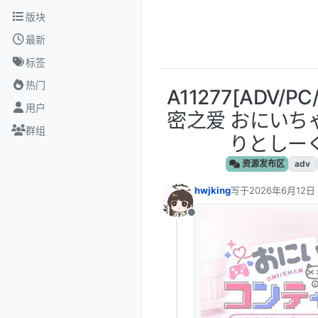
跳转至内容
版块
最新
标签
热门
A11277[ADV
用户
密之爱 おにいち
群组
りとしーく
资源发布区
adv
hwjking
写于
2026年6月12日
最后由 编辑
离线