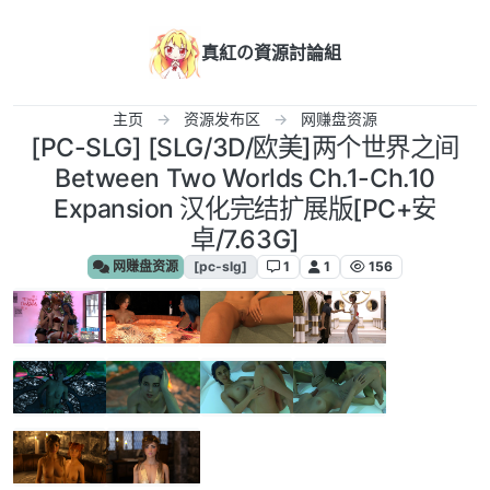
跳转至内容
真紅の資源討論組
主页
资源发布区
网赚盘资源
[PC-SLG] [SLG/3D/欧美]两个世界之间
Between Two Worlds Ch.1-Ch.10
Expansion 汉化完结扩展版[PC+安
卓/7.63G]
网赚盘资源
[pc-slg]
1
1
156