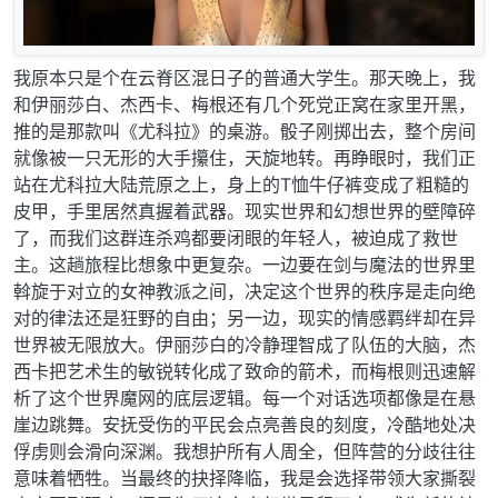
我原本只是个在云脊区混日子的普通大学生。那天晚上，我
和伊丽莎白、杰西卡、梅根还有几个死党正窝在家里开黑，
推的是那款叫《尤科拉》的桌游。骰子刚掷出去，整个房间
就像被一只无形的大手攥住，天旋地转。再睁眼时，我们正
站在尤科拉大陆荒原之上，身上的T恤牛仔裤变成了粗糙的
皮甲，手里居然真握着武器。现实世界和幻想世界的壁障碎
了，而我们这群连杀鸡都要闭眼的年轻人，被迫成了救世
主。这趟旅程比想象中更复杂。一边要在剑与魔法的世界里
斡旋于对立的女神教派之间，决定这个世界的秩序是走向绝
对的律法还是狂野的自由；另一边，现实的情感羁绊却在异
世界被无限放大。伊丽莎白的冷静理智成了队伍的大脑，杰
西卡把艺术生的敏锐转化成了致命的箭术，而梅根则迅速解
析了这个世界魔网的底层逻辑。每一个对话选项都像是在悬
崖边跳舞。安抚受伤的平民会点亮善良的刻度，冷酷地处决
俘虏则会滑向深渊。我想护所有人周全，但阵营的分歧往往
意味着牺牲。当最终的抉择降临，我是会选择带领大家撕裂