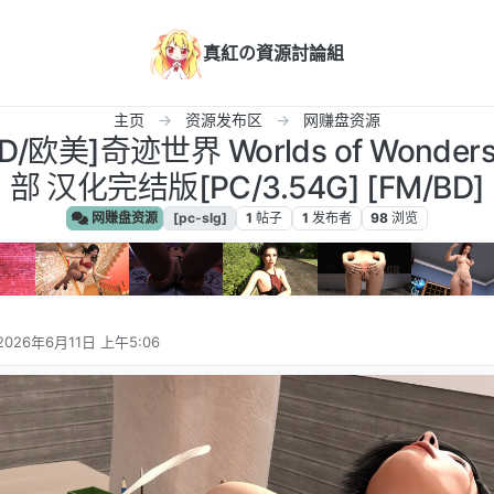
真紅の資源討論組
主页
资源发布区
网赚盘资源
3D/欧美]奇迹世界 Worlds of Wonders 
部 汉化完结版[PC/3.54G] [FM/BD]
网赚盘资源
[pc-slg]
1
帖子
1
发布者
98
浏览
2026年6月11日 上午5:06
由 编辑