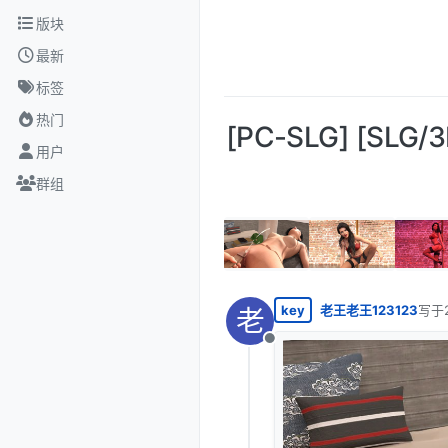
跳转至内容
版块
最新
标签
热门
[PC-SLG] [SLG/
用户
群组
key
老王老王123123
写于
老
最后
离线