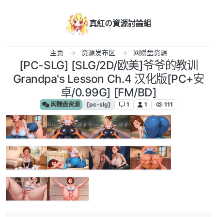
跳转至内容
真紅の資源討論組
主页
资源发布区
网赚盘资源
[PC-SLG] [SLG/2D/欧美]爷爷的教训
Grandpa's Lesson Ch.4 汉化版[PC+安
卓/0.99G] [FM/BD]
网赚盘资源
[pc-slg]
1
1
111