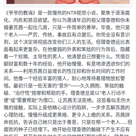
《爷爷的教诲》是一款慢热的NTR视觉小说，聚焦于逐渐腐
化、内疚和禁忌欲望。你以为邀请年迈的祖父理查德和你未
婚妻苏茜一起住几周，只是一件简单的善举。毕竟，他只是
个老人——严厉、传统，事故后有点健忘。你完全没有意识
到，这个决定将彻底改变你们三人的生活。但理查德远比表
面看起来更复杂。在他瘦弱的外表和笨拙的行为背后，隐藏
着一个狡猾、主导性的男人，他清楚自己想要什么。凭借巨
额财富和数十年的经验，他开始慢慢、有意地渗透进你们的
关系——利用苏茜日益增长的性压抑和你长时间的工作时
间。他像一个经验丰富的猎人，耐心地等待着猎物放松警
惕。最初只是一些无害的"意外"——久久拥抱、笨拙的触
碰、"治疗性"按摩和帮助的手。理查德总是以"老人行动不
便"或"需要帮助"为借口，让苏茜无法拒绝。这些看似无伤大
雅的接触，实际上是他精心设计的陷阱，一步步瓦解苏茜的
心理防线。慢慢升级成更黑暗、更令人上瘾的关系。苏茜拼
命抵抗，告诉自己她只是出于善意，只是在帮一个老人......但
腐败的种子已经埋下。她开始在理查德的触碰下产生不应有