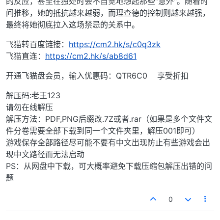
的反应，甚至在独处时会不自觉地想起那些"意外"。随着时
间推移，她的抵抗越来越弱，而理查德的控制则越来越强，
最终将她彻底拉入这场禁忌的关系中。
飞猫转百度链接：
https://cm2.hk/s/c0q3zk
飞猫直连：
https://cm2.hk/s/ab8d61
开通飞猫盘会员，输入优惠码：QTR6C0 享受折扣
解压码:老王123
请勿在线解压
解压方法：PDF,PNG后缀改.7Z或者.rar（如果是多个文件文
件分卷需要全部下载到同一个文件夹里，解压001即可）
游戏保存全部路径尽可能不要有中文出现防止有些游戏会出
现中文路径而无法启动
PS：从网盘中下载，可大概率避免下载压缩包解压出错的问
题
0