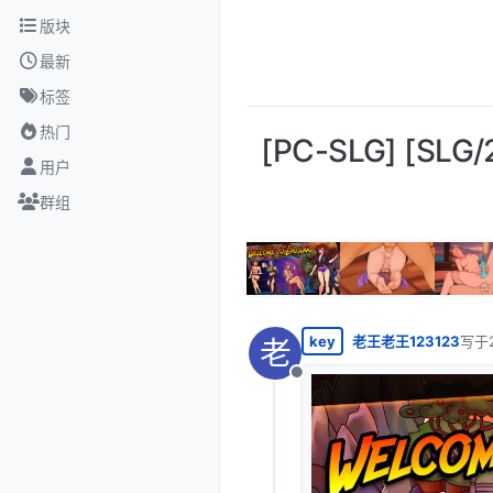
跳转至内容
版块
最新
标签
热门
[PC-SLG] [SL
用户
群组
key
老王老王123123
写于
老
最后
离线