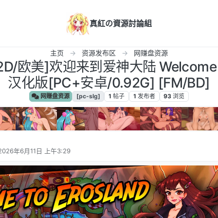
真紅の資源討論組
主页
资源发布区
网赚盘资源
G/2D/欧美]欢迎来到爱神大陆 Welcome to 
汉化版[PC+安卓/0.92G] [FM/BD]
网赚盘资源
[pc-slg]
1
帖子
1
发布者
93
浏览
2026年6月11日 上午3:29
由 编辑