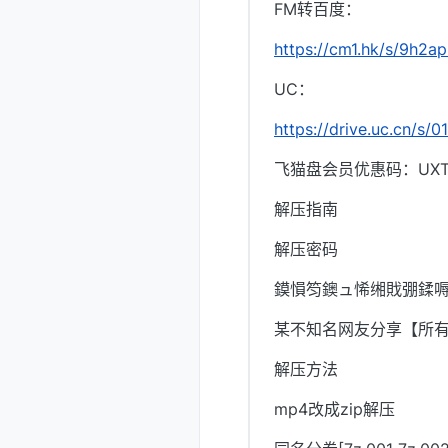
FM转百度：
https://cm1.hk/s/9h2a
UC：
https://drive.uc.cn/s
飞猫盘会员优惠码：UXTI
解压指南
解压密码
鏌愪笉鐭ュ悕缃戝弸鍒嗕
某不知名网友分享【所
解压方法
mp4改成zip解压