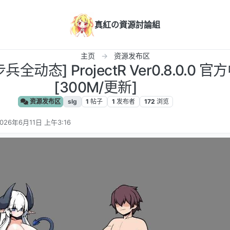
真紅の資源討論組
主页
资源发布区
兵全动态] ProjectR Ver0.8.0.0
[300M/更新]
资源发布区
slg
1
帖子
1
发布者
172
浏览
026年6月11日 上午3:16
 编辑