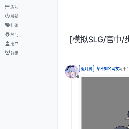
跳转至内容
版块
最新
标签
热门
[模拟SLG/官中/步
用户
群组
近月厨
某不知名网友
写于
2
最后由
离线