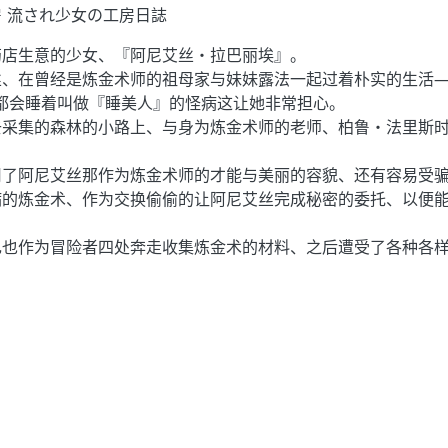
 流され少女の工房日誌
药店生意的少女、『阿尼艾丝・拉巴丽埃』。
丝、在曾经是炼金术师的祖母家与妹妹露法一起过着朴实的生活
都会睡着叫做『睡美人』的怪病这让她非常担心。
去采集的森林的小路上、与身为炼金术师的老师、柏鲁・法里斯时
用了阿尼艾丝那作为炼金术师的才能与美丽的容貌、还有容易受
病的炼金术、作为交换偷偷的让阿尼艾丝完成秘密的委托、以便
己也作为冒险者四处奔走收集炼金术的材料、之后遭受了各种各