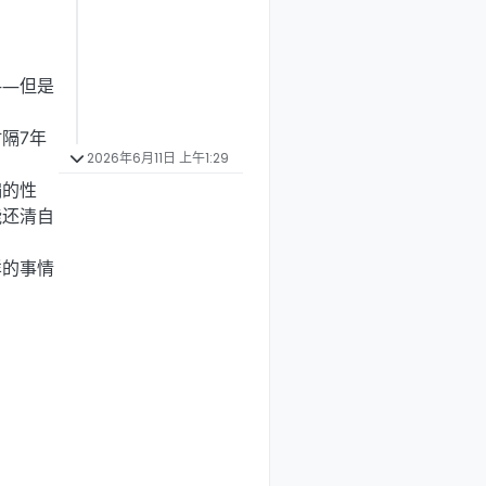
――但是
隔7年
2026年6月11日 上午1:29
骗的性
能还清自
样的事情