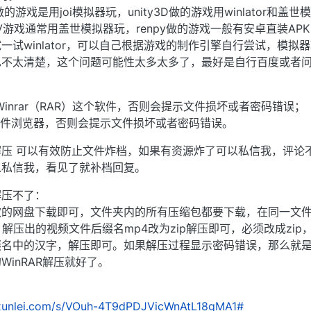
做的游戏是用joi模拟器玩，unity3D做的游戏用winlator和盖世
ADV游戏通常用盖世模拟器玩，renpy做的游戏一般有安卓直装AP
一试winlator，可以自己根据游戏的制作引擎自行尝试，模拟
不太清楚，这个问题可能性太多太多了，最好是自行百度或者问
inrar（RAR）这个软件，否则会提示文件损坏或者密码错误；
S文件浏览器，否则会提示文件损坏或者密码错误。
压 可以有效防止文件炸档，如果有资源炸了可以私信我，评论
以私信我，看见了就补档回复。
解压不了：
欢的网盘下载即可，文件夹内的所有压缩包都要下载，在同一文
件，解压出的视频文件后缀名mp4改为zip解压即可，必须改成zip
缀名中的汉字，解压即可。如果解压过程显示密码错误，那么就
inRAR解压就好了。
n.xunlei.com/s/VOuh-4T9dPDJVicWnAtL18gMA1#