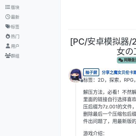
跳转至内容
版块
最新
标签
热门
[PC/安卓模拟器
用户
女の工
群组
网赚盘
柚子厨
分享之魔女贝伦卡
标签：2D，探索，RPG
离线
解压方法，必看！不然
里面的链接自行选择喜
压后缀为7z.001的文
删除最后一个压缩包后
件出问题了，用最新版的W
游戏介绍：