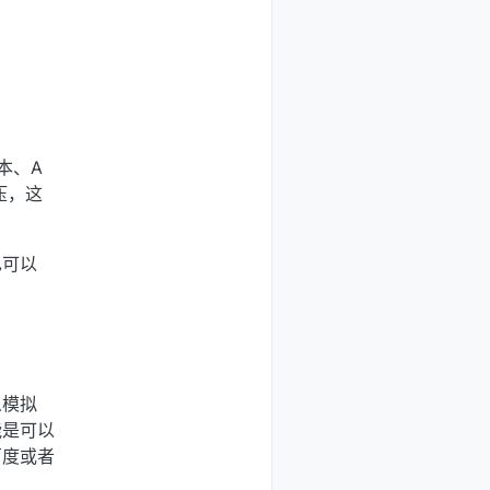
本、A
压，这
也可以
么模拟
能是可以
百度或者