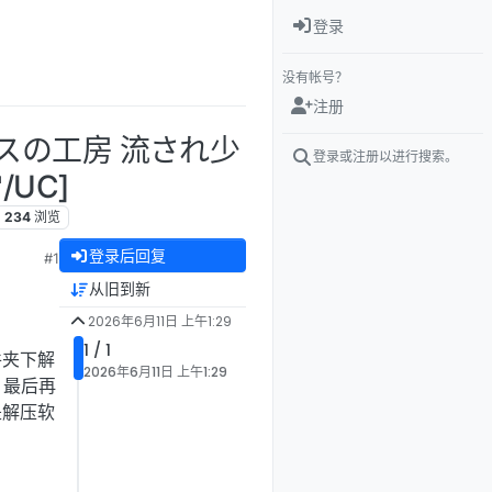
登录
没有帐号？
注册
エスの工房 流され少
登录或注册以进行搜索。
/UC]
234
浏览
登录后回复
#1
从旧到新
2026年6月11日 上午1:29
1 / 1
件夹下解
2026年6月11日 上午1:29
，最后再
是解压软