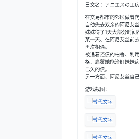
日文名：アニエスの工房
在交易都市的郊区做着
自幼失去双亲的阿尼艾
妹妹得了1天大部分时间
某一天、在阿尼艾丝前
再次相遇。
被追着还债的柏鲁、利
格、启蒙她能治好妹妹
己欠的债。
另一方面、阿尼艾丝自
游戏截图：