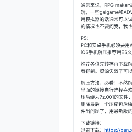
通常来说，RPG maker
玩，一些galgame和
用模拟器的话通常可以试
的情况也不要问我，我也
PS：
PC和安卓手机必须要用W
iOS手机解压推荐用E
推荐各位先转存再下载解
看得到。资源失效了可
解压方法，必看！不然
里面的链接自行选择喜
压后缀为7z.001的文
删除最后一个压缩包后
件出问题了，用最新版的W
下载链接：
迅雷下载：
https://pa