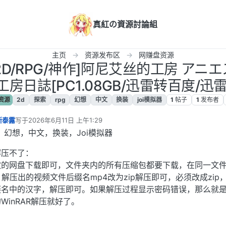
真紅の資源討論組
主页
资源发布区
网赚盘资源
/2D/RPG/神作]阿尼艾丝的工房 アニ
房日誌[PC1.08GB/迅雷转百度/迅雷
资源
2d
探索
rpg
幻想
中文
换装
joi模拟器
1
帖子
1
发布者
斯泰露
写于
2026年6月11日 上午1:29
最后由 编辑
，幻想，中文，换装，Joi模拟器
解压不了：
欢的网盘下载即可，文件夹内的所有压缩包都要下载，在同一文
件，解压出的视频文件后缀名mp4改为zip解压即可，必须改成zip
缀名中的汉字，解压即可。如果解压过程显示密码错误，那么就
inRAR解压就好了。