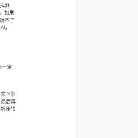
模拟器
K，如果
器玩不了
AI。
不一定
件夹下解
，最后再
是解压软