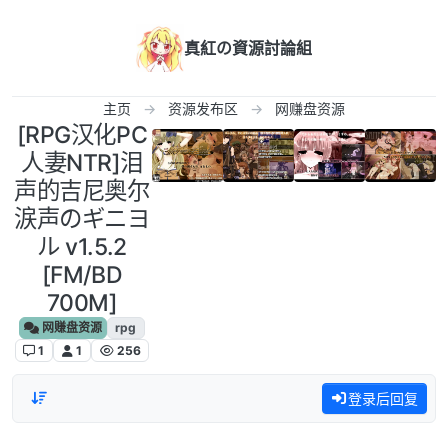
跳转至内容
真紅の資源討論組
主页
资源发布区
网赚盘资源
[RPG汉化PC
人妻NTR]泪
声的吉尼奥尔
涙声のギニヨ
ル v1.5.2
[FM/BD
700M]
网赚盘资源
rpg
1
1
256
登录后回复