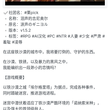
社团名：#栗pick
️名称：泪声的吉尼奥尔
️原名：涙声のギニヨル
️版本：v1.5.2
️标签：#RPG #AI汉化 #PC #NTR #人妻 #少女 #严肃 #
羞耻 #凌辱
在这座铁沙漠的城市中，我将要打倒的、守护的东西。
在沙漠、铁锈，以及暴力的黑风之中，
我能编织出一段渺小的恋情吗？
【游戏概要】
以铁沙漠之城「埃尔格里塔」为据点，完成各种事件，
同时踏破迷宫，推进游戏进程。
迷宫中潜伏着适应了铁沙漠严酷环境的「诺纳索米种」，
以及强大的首领级敌人。