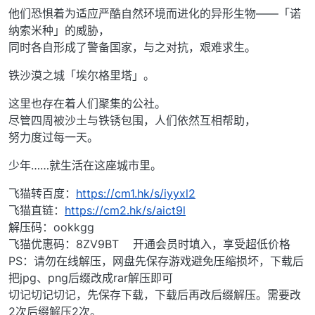
他们恐惧着为适应严酷自然环境而进化的异形生物——「诺
纳索米种」的威胁，
同时各自形成了警备国家，与之对抗，艰难求生。
铁沙漠之城「埃尔格里塔」。
这里也存在着人们聚集的公社。
尽管四周被沙土与铁锈包围，人们依然互相帮助，
努力度过每一天。
少年……就生活在这座城市里。
飞猫转百度：
https://cm1.hk/s/iyyxl2
飞猫直链：
https://cm2.hk/s/aict9l
解压码：ookkgg
飞猫优惠码：8ZV9BT 开通会员时填入，享受超低价格
PS：请勿在线解压，网盘先保存游戏避免压缩损坏，下载后
把jpg、png后缀改成rar解压即可
切记切记切记，先保存下载，下载后再改后缀解压。需要改
2次后缀解压2次。