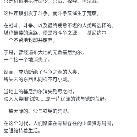
只是机械地执行命令，杀戮、掠夺、再杀戮。
这种连锁引发了斗争，而斗争又催生了荒废。
在战斗、斗争、以及最终疲惫不堪的人类所选择的、
堪称最佳的道路，便是将斗争之源——基尼约尔——
一个不留地封印并废弃。
于是，曾经遍布大地的无数基尼约尔，
一个接一个地消失了。
然而，成功断绝了斗争之源的人类，
所失去的东西也同样不可小觑。
当地上的基尼约尔消失殆尽之时，
映入人类眼帘的……是一片辽阔的铁与锈的荒野。
一望无际的、沙与铁锈的荒野。
在这个时代，人们聚集在零星存在的少量资源周围，
勉强维持着生活。