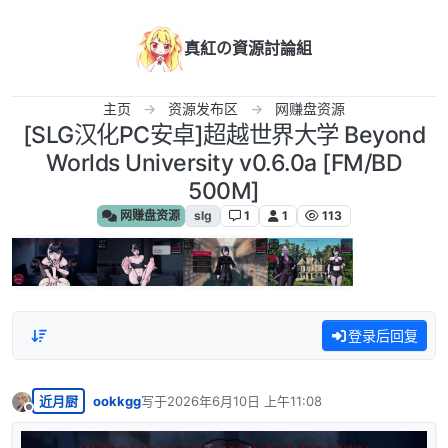
跳转至内容
真紅の資源討論組
主页
资源发布区
网赚盘资源
[SLG汉化PC安卓]超越世界大学 Beyond
Worlds University v0.6.0a [FM/BD
500M]
网赚盘资源
slg
1
1
113
登录后回复
近月厨
ookkgg
写于
2026年6月10日 上午11:08
最后由 编辑
离线