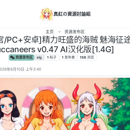
真紅の資源討論組
主页
资源发布区
宫/PC+安卓]精力旺盛的海贼 魅海征途 
ccaneers v0.47 AI汉化版[1.4G]
资源发布区
slg
1
帖子
1
发布者
156
浏览
026年6月10日 上午3:40
 编辑