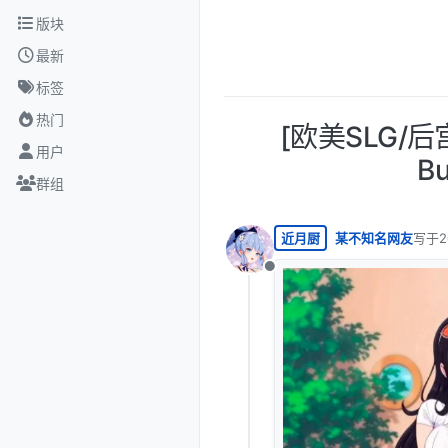
跳转至内容
版块
最新
标签
热门
[欧美SLG/后
用户
Bu
群组
近月厨
某不知名网友
写于
2
最后由
离线