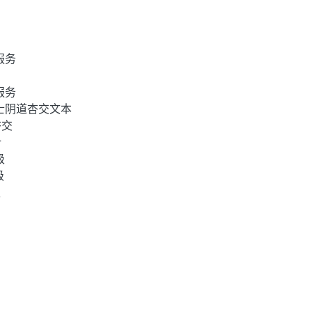
服务
服务
士阴道杏交文本
杏交
计
级
级
级