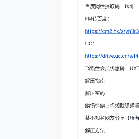
百度网盘提取码：fs4j
FM转百度：
https://cm2.hk/s/yh1ir3
UC：
https://drive.uc.cn/s/
飞猫盘会员优惠码：UXTI
解压指南
解压密码
鏌愪笉鐭ュ悕缃戝弸鍒嗕
某不知名网友分享【所
解压方法