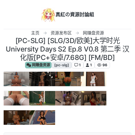
跳转至内容
真紅の資源討論組
主页
资源发布区
网赚盘资源
[PC-SLG] [SLG/3D/欧美]大学时光
University Days S2 Ep.8 V0.8 第二季 汉
化版[PC+安卓/7.68G] [FM/BD]
网赚盘资源
[pc-slg]
1
1
96