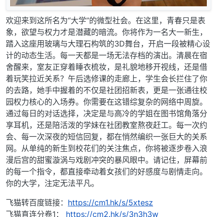
欢迎来到这所名为“大学”的微型社会。在这里，青春只是表
象，欲望与权力才是潜藏的暗流。你将作为一名大一新生，
踏入这座用玻璃与大理石构筑的3D舞台，开启一段被精心设
计的动态生活。每一天都是一场无法存档的演出。清晨在宿
舍醒来，室友正穿着睡衣梳妆，是礼貌地移开视线，还是借
着玩笑拉近关系？午后选修课的走廊上，学生会长拦住了你
的去路，她手中握着的不仅是社团招新表，更是一张通往校
园权力核心的入场券。你需要在这错综复杂的网络中周旋。
通过每日的对话选择，决定是与高冷的学姐在图书馆角落分
享耳机，还是陪活泼的学妹在社团教室熬夜赶工。每一次约
会、每一次深夜的短信回复，都在悄然编织一张巨大的关系
网。从单纯的新生到校花们的关注焦点，你将被逐步卷入浪
漫后宫的甜蜜漩涡与戏剧冲突的暴风眼中。请记住，屏幕前
的每一个指令，都直接牵动着女孩们的好感度与剧情走向。
你的大学，注定无法平凡。
飞猫转百度链接：
https://cm1.hk/s/5xtesz
飞猫直连分卷1：
https://cm2.hk/s/3n3h3w