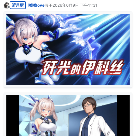
近月厨
嘟嘟love
写于
2026年6月9日 下午11:31
最后由 编辑
离线