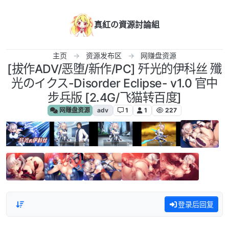
跳转至内容
真紅の資源討論組
主页
资源发布区
网赚盘资源
[拔作ADV/恶堕/新作/PC] 歼光的伊科丝 殲
光のイクス-Disorder Eclipse- v1.0 官中
步兵版 [2.4G/飞猫转百度]
网赚盘资源
adv
1
1
227
登录后回复