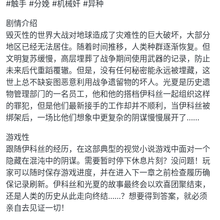
#触手 #分娩 #机械奸 #异种
剧情介绍
毁灭性的世界大战对地球造成了灾难性的巨大破坏，大部分
地区已经无法居住。随着时间推移，人类种群逐渐恢复。但
文明复苏缓慢，高层埋葬了战争期间使用武器的记录，防止
未来后代重蹈覆辙。但是，没有任何秘密能永远被埋藏，这
世上总不缺妄图恶意利用战争遗留物的坏人。光夏是历史遗
物管理部门的一名员工，他和他的搭档伊科丝一起组织这样
的罪犯，但是他们最新接手的工作却并不顺利，当伊科丝被
绑架后，一场比他们想象中更复杂的阴谋慢慢展开了……
游戏性
跟随伊科丝的经历，在这部典型的视觉小说游戏中面对一个
隐藏在混沌中的阴谋。需要暂时停下休息片刻？没问题！玩
家可以随时保存游戏进度，并在进入下一章之前检查履历确
保记录刷新。伊科丝和光夏的故事最终会以欢喜团聚结束，
还是人类的历史从此走向终结……？想要得到答案，就必须
亲自去见证一切！