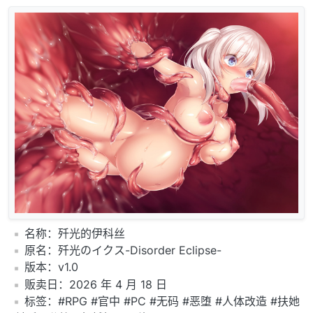
️名称：歼光的伊科丝
️原名：歼光のイクス-Disorder Eclipse-
️版本：v1.0
️贩卖日：2026 年 4 月 18 日
️标签：#RPG #官中 #PC #无码 #恶堕 #人体改造 #扶她