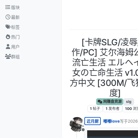
跳转至内容
版块
最新
标签
热门
[卡牌SLG/凌辱
用户
作/PC] 艾尔海
群组
流亡生活 エルヘ
女の亡命生活 v1.0
方中文 [300M/
度]
网赚盘资源
slg
1
帖子
1
发布者
100
浏
近月厨
嘟嘟love
写于
202
最后由 编
离线