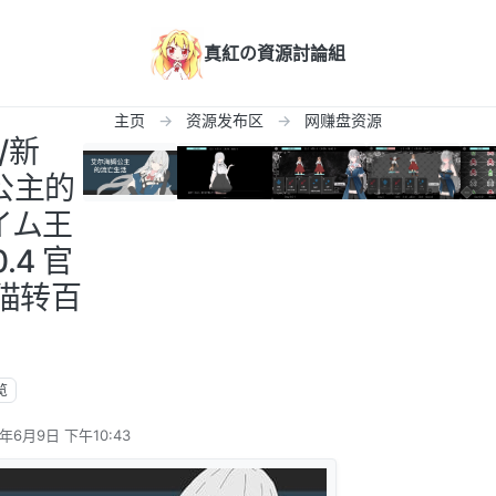
真紅の資源討論組
主页
资源发布区
网赚盘资源
/新
姆公主的
イム王
.4 官
飞猫转百
览
6年6月9日 下午10:43
辑