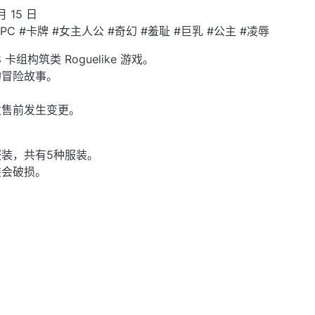
月 15 日
#PC #卡牌 #女主人公 #奇幻 #羞耻 #巨乳 #公主 #凌辱
卡组构筑类 Roguelike 游戏。
的冒险故事。
。
发售前发生变更。
装，共有5种服装。
装会破损。
。