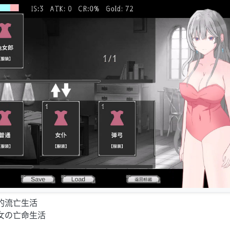
的流亡生活
女の亡命生活