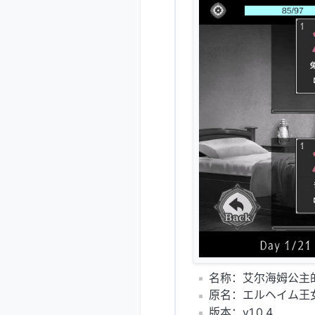
️名称：艾尔海姆公主
️原名：エルヘイム王
️版本：v1.0.4