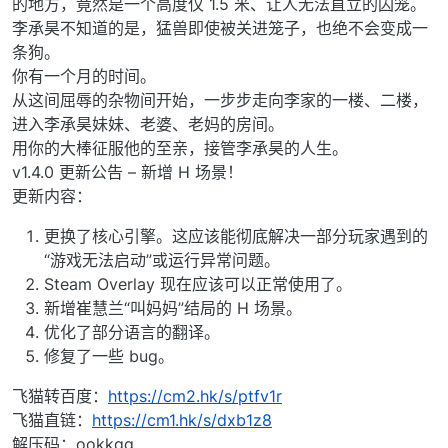
的地方，竟然是一个高度仅 1.5 米、让人无法直立的囚笼。
李承昊不知道的是，猛兽即使被关进笼子，也绝不会变成一
条狗。
你有一个月的时间。
从这间屈辱的杂物间开始，一步步走向李家的一楼、二楼，
进入李承昊妹妹、老婆、老妈的房间。
用你的大棒征服他的至亲，接管李承昊的人生。
v1.4.0 更新公告 – 新增 H 场景！
更新内容：
更换了核心引擎。这应该能彻底解决一部分玩家遇到的
“游戏无法启动”或运行异常问题。
Steam Overlay 现在应该可以正常使用了。
新增崔慧兰“叫妈妈”结局的 H 场景。
优化了部分语言的翻译。
修复了一些 bug。
飞猫转百度：
https://cm2.hk/s/ptfv1r
飞猫直链：
https://cm1.hk/s/dxb1z8
解压码：ookkgg