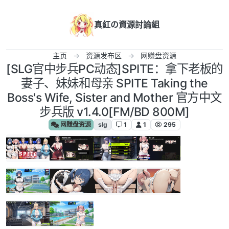
跳转至内容
真紅の資源討論組
主页
资源发布区
网赚盘资源
[SLG官中步兵PC动态]SPITE：拿下老板的
妻子、妹妹和母亲 SPITE Taking the
Boss's Wife, Sister and Mother 官方中文
步兵版 v1.4.0[FM/BD 800M]
网赚盘资源
slg
1
1
295