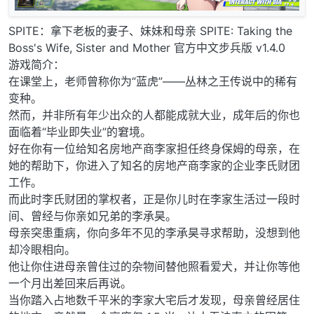
SPITE：拿下老板的妻子、妹妹和母亲 SPITE: Taking the
Boss's Wife, Sister and Mother 官方中文步兵版 v1.4.0
游戏简介：
在课堂上，老师曾称你为“蓝虎”——丛林之王传说中的稀有
变种。
然而，并非所有年少出众的人都能成就大业，成年后的你也
面临着“毕业即失业”的窘境。
好在你有一位给知名房地产商李家担任终身保姆的母亲，在
她的帮助下，你进入了知名的房地产商李家的企业李氏财团
工作。
而此时李氏财团的掌权者，正是你儿时在李家生活过一段时
间、曾经与你亲如兄弟的李承昊。
母亲突患重病，你向多年不见的李承昊寻求帮助，没想到他
却冷眼相向。
他让你住进母亲曾住过的杂物间替他照看爱犬，并让你等他
一个月出差回来后再说。
当你踏入占地数千平米的李家大宅后才发现，母亲曾经居住