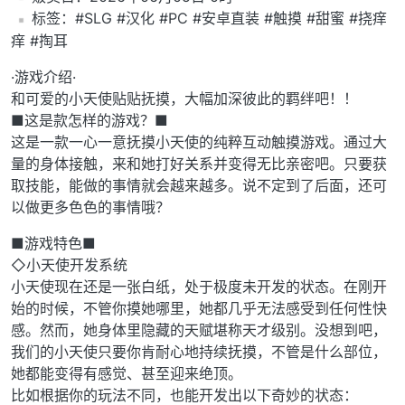
️标签：#SLG #汉化 #PC #安卓直装 #触摸 #甜蜜 #挠痒
痒 #掏耳
·游戏介绍·
和可爱的小天使贴贴抚摸，大幅加深彼此的羁绊吧！！
■这是款怎样的游戏？■
这是一款一心一意抚摸小天使的纯粹互动触摸游戏。通过大
量的身体接触，来和她打好关系并变得无比亲密吧。只要获
取技能，能做的事情就会越来越多。说不定到了后面，还可
以做更多色色的事情哦？
■游戏特色■
◇小天使开发系统
小天使现在还是一张白纸，处于极度未开发的状态。在刚开
始的时候，不管你摸她哪里，她都几乎无法感受到任何性快
感。然而，她身体里隐藏的天赋堪称天才级别。没想到吧，
我们的小天使只要你肯耐心地持续抚摸，不管是什么部位，
她都能变得有感觉、甚至迎来绝顶。
比如根据你的玩法不同，也能开发出以下奇妙的状态：