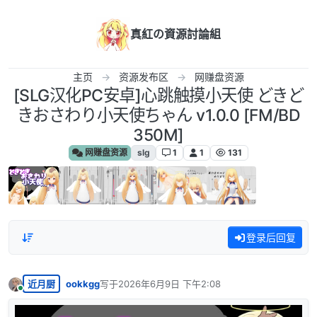
跳转至内容
真紅の資源討論組
主页
资源发布区
网赚盘资源
[SLG汉化PC安卓]心跳触摸小天使 どきど
きおさわり小天使ちゃん v1.0.0 [FM/BD
350M]
网赚盘资源
slg
1
1
131
登录后回复
近月厨
ookkgg
写于
2026年6月9日 下午2:08
最后由 编辑
在线