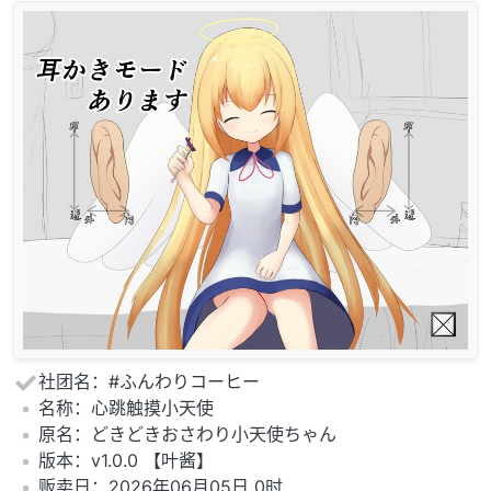
社团名：#ふんわりコーヒー
️名称：心跳触摸小天使
️原名：どきどきおさわり小天使ちゃん
️版本：v1.0.0 【叶酱】
️贩卖日：2026年06月05日 0时