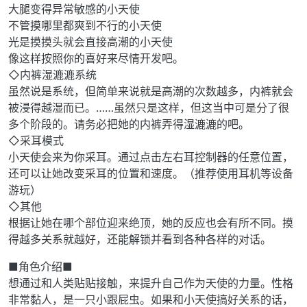
大腿变得异常敏感的小天使
不管摸哪里都爽到不行的小天使
光是摸摸头就会直接高潮的小天使
像这样按照你的喜好来尽情开发吧。
◇内裤湿漉漉系统
虽然说是系统，但简单来说就是高潮的次数越多，内裤就会
被浸得越湿而已。……虽然只是这样，但这当中可是分了很
多个阶段的。请务必把她的内裤弄得湿漉漉的吧。
◇采耳模式
小天使会来为你采耳。通过点击左右耳控制器的任意位置，
还可以让她改变采耳的位置和速度。（推荐使用耳机等设备
游玩）
◇其他
根据让她在哪个部位迎来绝顶，她的反应也会有所不同。摸
得越多关系就越好，还能解锁并看到各种各样的对话。
■角色介绍■
想通过和人类贴贴接触，来提升自己作为天使的力量。性格
非常黏人，是一只小跟屁虫。如果和小天使搞好关系的话，