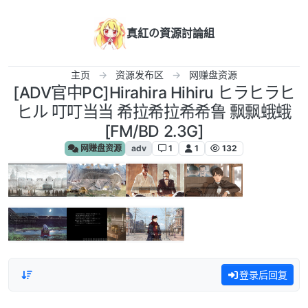
跳转至内容
真紅の資源討論組
主页
资源发布区
网赚盘资源
[ADV官中PC]Hirahira Hihiru ヒラヒラヒ
ヒル 叮叮当当 希拉希拉希希鲁 飘飘蛾蛾
[FM/BD 2.3G]
网赚盘资源
adv
1
1
132
登录后回复