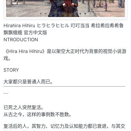
Hirahira Hihiru ヒラヒラヒヒル 叮叮当当 希拉希拉希希鲁
飘飘蛾蛾 官方中文版
NTRODUCTION
《Hira Hira Hihiru》是以架空大正时代为背景的视觉小说游
戏。
STORY
大家都只是普通人而已。
￣￣￣￣￣￣￣￣￣￣￣￣￣￣￣￣￣￣￣￣￣￣￣￣￣￣
￣
已死之人突然复活。
从古之今，这样的事例数不胜数。
复活后的人，其智力、记忆力及认知能力都已衰退，与其交