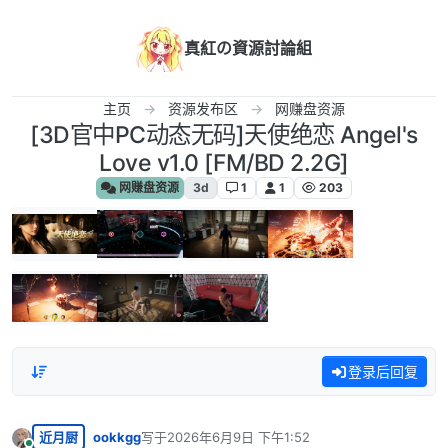
跳转至内容
真紅の資源討論組
主页
资源发布区
网赚盘资源
[3D官中PC动态无码]天使绝恋 Angel's
Love v1.0 [FM/BD 2.2G]
网赚盘资源
3d
1
1
203
登录后回复
近月厨
ookkgg
写于
2026年6月9日 下午1:52
最后由 编辑