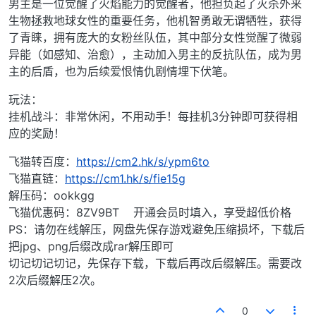
男主是一位觉醒了火焰能力的觉醒者，他担负起了灭杀外来
生物拯救地球女性的重要任务，他机智勇敢无谓牺牲，获得
了青睐，拥有庞大的女粉丝队伍，其中部分女性觉醒了微弱
异能（如感知、治愈），主动加入男主的反抗队伍，成为男
主的后盾，也为后续爱恨情仇剧情埋下伏笔。
玩法：
挂机战斗：非常休闲，不用动手！每挂机3分钟即可获得相
应的奖励！
飞猫转百度：
https://cm2.hk/s/ypm6to
飞猫直链：
https://cm1.hk/s/fie15g
解压码：ookkgg
飞猫优惠码：8ZV9BT 开通会员时填入，享受超低价格
PS：请勿在线解压，网盘先保存游戏避免压缩损坏，下载后
把jpg、png后缀改成rar解压即可
切记切记切记，先保存下载，下载后再改后缀解压。需要改
2次后缀解压2次。
0