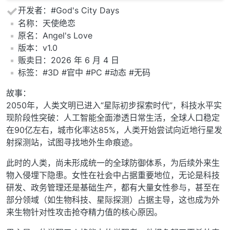
开发者：#God's City Days
️名称：天使绝恋
️原名：Angel's Love
️版本：v1.0
️贩卖日：2026 年 6 月 4 日
️标签：#3D #官中 #PC #动态 #无码
故事：
2050年，人类文明已进入“星际初步探索时代”，科技水平实
现阶段性突破：人工智能全面渗透日常生活，全球人口稳定
在90亿左右，城市化率达85%，人类开始尝试向近地行星发
射探测站，试图寻找地外生命痕迹。
此时的人类，尚未形成统一的全球防御体系，为后续外来生
物入侵埋下隐患。女性在社会中占据重要地位，无论是科技
研发、政务管理还是基础生产，都有大量女性参与，甚至在
部分领域（如生物科技、星际探测）占据主导，这也成为外
来生物针对性攻击抢夺精力值的核心原因。