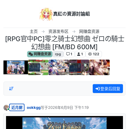
跳转至内容
真紅の資源討論組
主页
资源发布区
网赚盘资源
[RPG官中PC]零之骑士幻想曲 ゼロの騎士
幻想曲 [FM/BD 600M]
网赚盘资源
rpg
1
1
122
登录后回复
近月厨
ookkgg
写于
2026年6月9日 下午1:19
最后由 编辑
在线