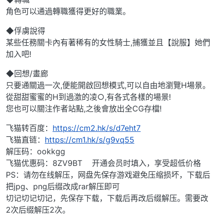
角色可以通過轉職獲得更好的職業。
◆俘虜說得
某些任務關卡內有著稀有的女性騎士,捕獲並且【說服】她們
加入吧!
◆回想/畫廊
只要通關過一次,便能開啟回想模式,可以自由地瀏覽H場景。
從甜甜蜜蜜的H到過激的凌○,有各式各樣的場景!
您也可以關注作者站點,之後會放出全CG存檔!
飞猫转百度：
https://cm2.hk/s/d7eht7
飞猫直链：
https://cm1.hk/s/g9vq55
解压码：ookkgg
飞猫优惠码：8ZV9BT 开通会员时填入，享受超低价格
PS：请勿在线解压，网盘先保存游戏避免压缩损坏，下载后
把jpg、png后缀改成rar解压即可
切记切记切记，先保存下载，下载后再改后缀解压。需要改
2次后缀解压2次。