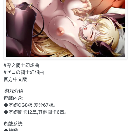
#零之骑士幻想曲
#ゼロの騎士幻想曲
官方中文版
·游戏介绍·
遊戲內含:
◆基礎CG8張,差分67張。
◆基礎關卡12章,其他關卡6章。
遊戲系統:
◆轉職