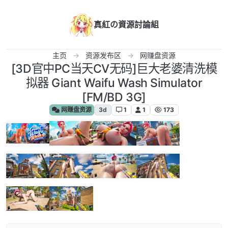
跳转至内容
真紅の資源討論組
主页
资源发布区
网赚盘资源
[3D官中PC当天CV无码]巨大老婆清洗模
拟器 Giant Waifu Wash Simulator
[FM/BD 3G]
网赚盘资源
3d
1
1
173