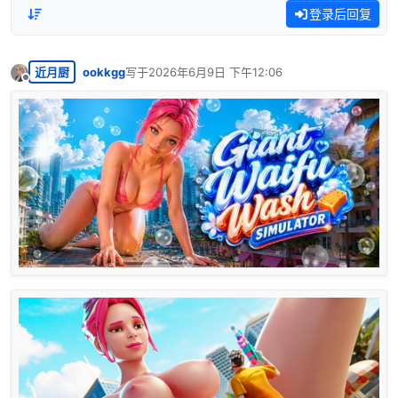
登录后回复
近月厨
ookkgg
写于
2026年6月9日 下午12:06
最后由 编辑
离线