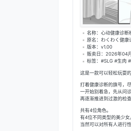
️名称：心动健康诊断
️原名：わくわく健
️版本：v1.00
️贩卖日：2026年04月
️标签：#SLG #生肉 
这是一款可以轻松玩耍
打着健康诊断的旗号，
一开始别着急，先从问诊
再逐渐推进到过激的检
共有4位角色。
有4位不同类型的美少女
当然可以对所有人进行