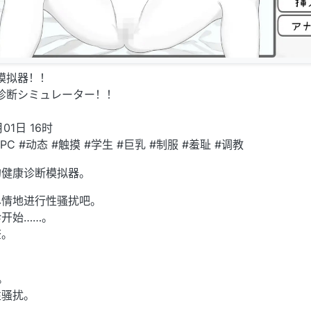
模拟器！！
康诊断シミュレーター！！
01日 16时
#PC #动态 #触摸 #学生 #巨乳 #制服 #羞耻 #调教
的健康诊断模拟器。
尽情地进行性骚扰吧。
开始……。
查。
。
性骚扰。