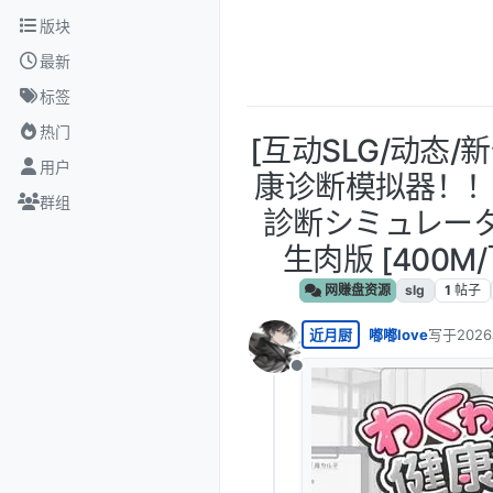
跳转至内容
版块
最新
标签
热门
[互动SLG/动态/新
用户
康诊断模拟器！
群组
診断シミュレーター
生肉版 [400M
网赚盘资源
slg
1
帖子
近月厨
嘟嘟love
写于
202
最后由 编
离线