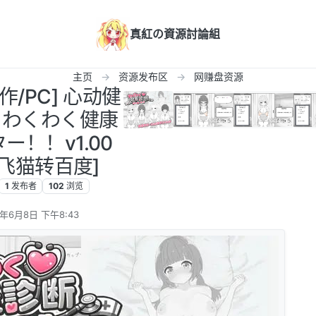
真紅の資源討論組
主页
资源发布区
网赚盘资源
作/PC] 心动健
！わくわく健康
！！v1.00
/飞猫转百度]
1
发布者
102
浏览
6年6月8日 下午8:43
辑