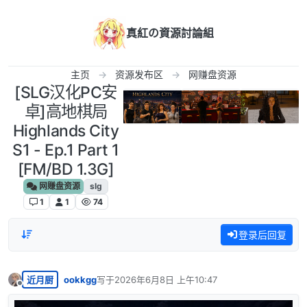
跳转至内容
真紅の資源討論組
主页
资源发布区
网赚盘资源
[SLG汉化PC安
卓]高地棋局
Highlands City
S1 - Ep.1 Part 1
[FM/BD 1.3G]
网赚盘资源
slg
1
1
74
登录后回复
近月厨
ookkgg
写于
2026年6月8日 上午10:47
最后由 编辑
离线