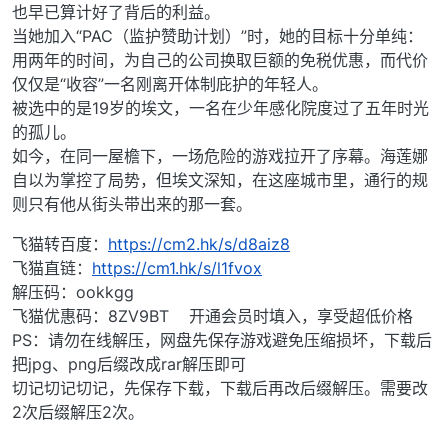
也早已算计好了背后的利益。
当她加入“PAC（监护赞助计划）”时，她的目标十分单纯：
用两年的时间，为自己的公司换取巨额的免税优惠，而代价
仅仅是“收容”一名刚离开体制庇护的年轻人。
被选中的是19岁的埃文，一名在少年感化院度过了五年时光
的孤儿。
如今，在同一屋檐下，一场危险的游戏拉开了序幕。海莲娜
自以为掌控了局势，但埃文深知，在这座城市里，通行的规
则只有他从街头带出来的那一套。
飞猫转百度：
https://cm2.hk/s/d8aiz8
飞猫直链：
https://cm1.hk/s/l1fvox
解压码：ookkgg
飞猫优惠码：8ZV9BT 开通会员时填入，享受超低价格
PS：请勿在线解压，网盘先保存游戏避免压缩损坏，下载后
把jpg、png后缀改成rar解压即可
切记切记切记，先保存下载，下载后再改后缀解压。需要改
2次后缀解压2次。