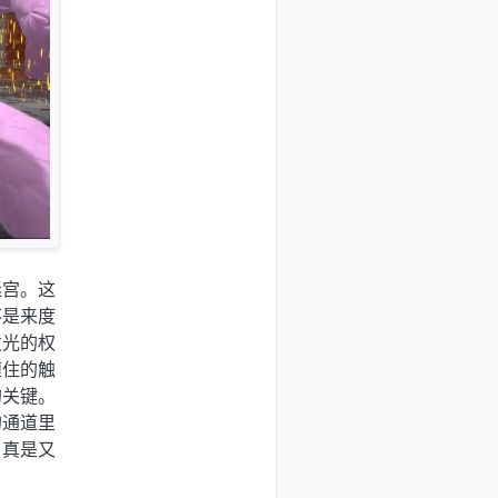
迷宫。这
不是来度
发光的权
缠住的触
的关键。
的通道里
，真是又