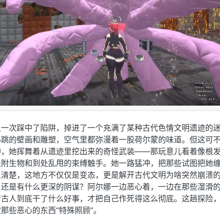
又一次踩中了陷阱，掉进了一个充满了某种古代色情文明遗迹的
心跳的壁画和雕塑，空气里都弥漫着一股荷尔蒙的味道。但这可
神，她挥舞着从遗迹里挖出来的奇怪武装——那玩意儿看着像根
吸附生物和到处乱甩的束缚触手。她一路猛冲，把那些试图把她
里清楚，这地方不仅仅是变态，更是解开古代文明为啥突然崩溃
，还是有什么更深的阴谋？阿尔娜一边恶心着，一边在那些湿滑
帮古人到底干了什么好事，才把自己作死得这么彻底。这趟探险
那些恶心的东西“特殊照顾”。