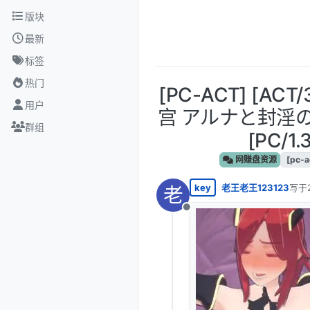
跳转至内容
版块
最新
标签
热门
[PC-ACT] [A
用户
宫 アルナと封淫の迷
群组
[PC/1.
网赚盘资源
[pc-a
key
老王老王123123
写于
老
最后
离线