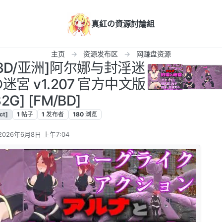
真紅の資源討論組
主页
资源发布区
网赚盘资源
CT/3D/亚洲]阿尔娜与封淫迷
宮 v1.207 官方中文版
32G] [FM/BD]
ct]
1
帖子
1
发布者
180
浏览
2026年6月8日 上午7:04
由 编辑