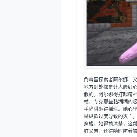
倒霉蛋探索者阿尔娜，
地方到处都是让人脸红
假的。阿尔娜得打起精
杖，专克那些黏糊糊的
手陷阱砸得稀烂。她心
是纵欲过度导致的灭亡
穿梭。她得搞清楚，这
脏又累，还得随时防着被