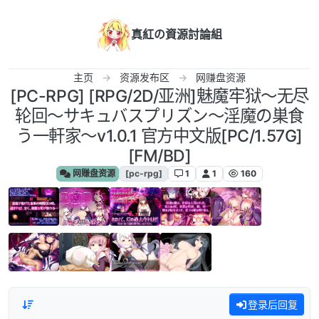
跳转至内容
真紅の資源討論組
主页
资源发布区
网赚盘资源
[PC-RPG] [RPG/2D/亚洲]魅魔牢狱～无尽
轮回～サキュバスプリズン～淫魔の巣食
う一軒家～v1.0.1 官方中文版[PC/1.57G]
[FM/BD]
网赚盘资源
[pc-rpg]
1
1
160
登录后回复