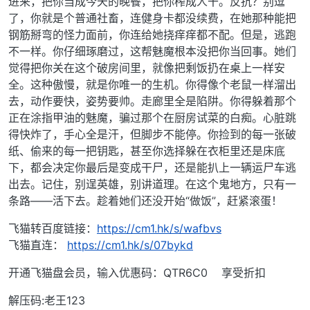
进来，把你当成今天的晚餐，把你榨成人干。反抗？别逗
了，你就是个普通社畜，连健身卡都没续费，在她那种能把
钢筋掰弯的怪力面前，你连给她挠痒痒都不配。但是，逃跑
不一样。你仔细琢磨过，这帮魅魔根本没把你当回事。她们
觉得把你关在这个破房间里，就像把剩饭扔在桌上一样安
全。这种傲慢，就是你唯一的生机。你得像个老鼠一样溜出
去，动作要快，姿势要帅。走廊里全是陷阱。你得躲着那个
正在涂指甲油的魅魔，骗过那个在厨房试菜的白痴。心脏跳
得快炸了，手心全是汗，但脚步不能停。你捡到的每一张破
纸、偷来的每一把钥匙，甚至你选择躲在衣柜里还是床底
下，都会决定你最后是变成干尸，还是能扒上一辆运尸车逃
出去。记住，别逞英雄，别讲道理。在这个鬼地方，只有一
条路——活下去。趁着她们还没开始“做饭”，赶紧滚蛋！
飞猫转百度链接：
https://cm1.hk/s/wafbvs
飞猫直连：
https://cm1.hk/s/07bykd
开通飞猫盘会员，输入优惠码：QTR6C0 享受折扣
解压码:老王123