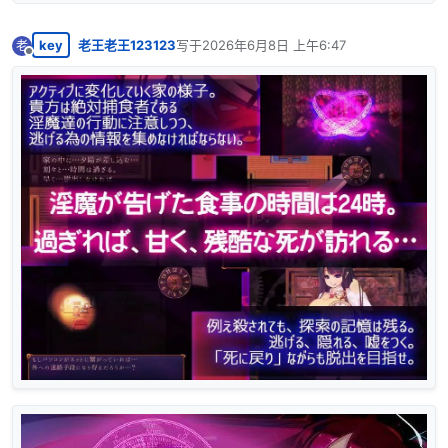
key
老王老王123123
写于
2026年6月8日 上午6:47
老
最后由 编辑
离线