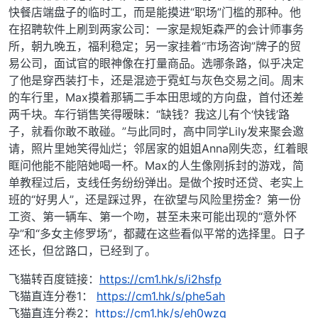
快餐店端盘子的临时工，而是能摸进“职场”门槛的那种。他
在招聘软件上刷到两家公司：一家是规矩森严的会计师事务
所，朝九晚五，福利稳定；另一家挂着“市场咨询”牌子的贸
易公司，面试官的眼神像在打量商品。选哪条路，似乎决定
了他是穿西装打卡，还是混迹于霓虹与灰色交易之间。周末
的车行里，Max摸着那辆二手本田思域的方向盘，首付还差
两千块。车行销售笑得暧昧：“缺钱？我这儿有个‘快钱’路
子，就看你敢不敢碰。”与此同时，高中同学Lily发来聚会邀
请，照片里她笑得灿烂；邻居家的姐姐Anna刚失恋，红着眼
眶问他能不能陪她喝一杯。Max的人生像刚拆封的游戏，简
单教程过后，支线任务纷纷弹出。是做个按时还贷、老实上
班的“好男人”，还是踩过界，在欲望与风险里捞金？第一份
工资、第一辆车、第一个吻，甚至未来可能出现的“意外怀
孕”和“多女主修罗场”，都藏在这些看似平常的选择里。日子
还长，但岔路口，已经到了。
飞猫转百度链接：
https://cm1.hk/s/i2hsfp
飞猫直连分卷1：
https://cm1.hk/s/phe5ah
飞猫直连分卷2：
https://cm1.hk/s/eh0wzq