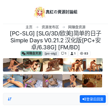
跳转至内容
真紅の資源討論組
主页
资源发布区
网赚盘资源
[PC-SLG] [SLG/3D/欧美]简单的日子
Simple Days V0.21.2 汉化版[PC+安
卓/6.38G] [FM/BD]
网赚盘资源
[pc-slg]
1
1
83
登录后回复