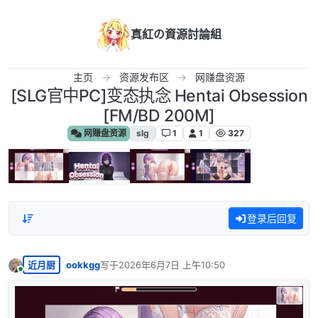
跳转至内容
真紅の資源討論組
主页
资源发布区
网赚盘资源
[SLG官中PC]变态执念 Hentai Obsession
[FM/BD 200M]
网赚盘资源
slg
1
1
327
登录后回复
近月厨
ookkgg
写于
2026年6月7日 上午10:50
最后由 编辑
在线