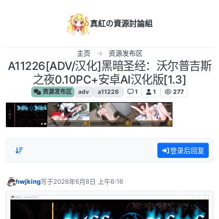
跳转至内容
真紅の資源討論組
主页
资源发布区
A11226[ADV/汉化]黑暗圣经：沃尔普吉斯
之夜0.10PC+安卓AI汉化版[1.3]
资源发布区
adv
a11226
1
1
277
登录后回复
hwjking
写于
2026年6月8日 上午6:16
最后由 编辑
离线