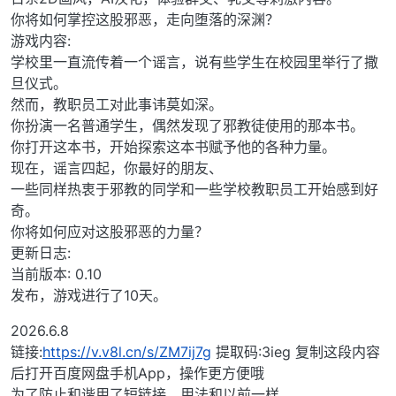
你将如何掌控这股邪恶，走向堕落的深渊？
游戏内容:
学校里一直流传着一个谣言，说有些学生在校园里举行了撒
旦仪式。
然而，教职员工对此事讳莫如深。
你扮演一名普通学生，偶然发现了邪教徒使用的那本书。
你打开这本书，开始探索这本书赋予他的各种力量。
现在，谣言四起，你最好的朋友、
一些同样热衷于邪教的同学和一些学校教职员工开始感到好
奇。
你将如何应对这股邪恶的力量？
更新日志:
当前版本: 0.10
发布，游戏进行了10天。
2026.6.8
链接:
https://v.v8l.cn/s/ZM7ij7g
提取码:3ieg 复制这段内容
后打开百度网盘手机App，操作更方便哦
为了防止和谐用了短链接，用法和以前一样