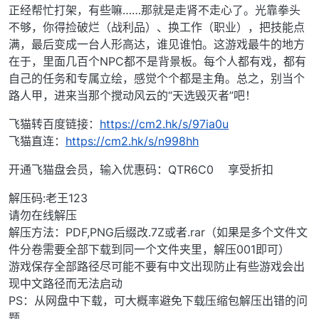
正经帮忙打架，有些嘛……那就是走肾不走心了。光靠拳头
不够，你得捡破烂（战利品）、换工作（职业），把技能点
满，最后变成一台人形高达，谁见谁怕。这游戏最牛的地方
在于，里面几百个NPC都不是背景板。每个人都有戏，都有
自己的任务和专属立绘，感觉个个都是主角。总之，别当个
路人甲，进来当那个搅动风云的“天选毁灭者”吧！
飞猫转百度链接：
https://cm2.hk/s/97ia0u
飞猫直连：
https://cm2.hk/s/n998hh
开通飞猫盘会员，输入优惠码：QTR6C0 享受折扣
解压码:老王123
请勿在线解压
解压方法：PDF,PNG后缀改.7Z或者.rar（如果是多个文件文
件分卷需要全部下载到同一个文件夹里，解压001即可）
游戏保存全部路径尽可能不要有中文出现防止有些游戏会出
现中文路径而无法启动
PS：从网盘中下载，可大概率避免下载压缩包解压出错的问
题