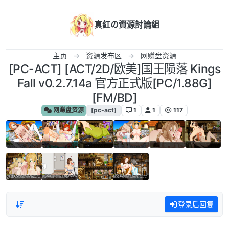
跳转至内容
真紅の資源討論組
主页
资源发布区
网赚盘资源
[PC-ACT] [ACT/2D/欧美]国王陨落 Kings
Fall v0.2.7.14a 官方正式版[PC/1.88G]
[FM/BD]
网赚盘资源
[pc-act]
1
1
117
登录后回复