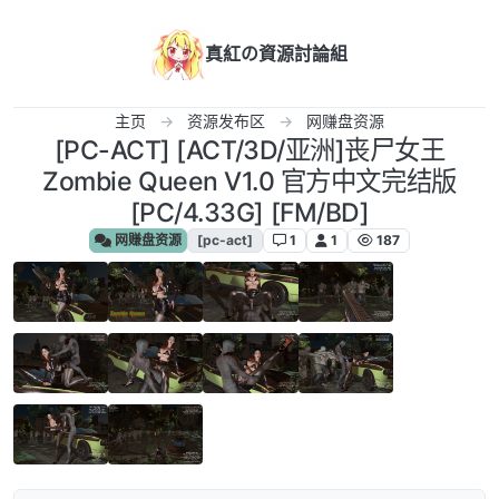
跳转至内容
真紅の資源討論組
主页
资源发布区
网赚盘资源
[PC-ACT] [ACT/3D/亚洲]丧尸女王
Zombie Queen V1.0 官方中文完结版
[PC/4.33G] [FM/BD]
网赚盘资源
[pc-act]
1
1
187