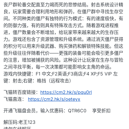
丧尸群轮番交配直至力竭而死的悲惨结局。射击系统设计精
良，玩家需要合理利用地形和弹药，在僵尸群中寻找生存空
间。不同种类的僵尸有独特的行为模式：有的速度极快，有
的防御力强，有的则具有特殊攻击方式。随着游戏进程推
进，僵尸数量会不断增加，给玩家带来越来越大的生存压
力。游戏还包含了资源管理和升级系统。通过消灭僵尸获得
的积分可以用来升级武器、购买弹药和解锁特殊技能。但这
些升级往往伴随着代价——更强的装备可能会吸引更多僵尸
的注意，增加被捕获的风险。这种设计让玩家在生存与冒险
之间寻找平衡，每一次决策都可能影响女主角的命运。
游戏内快捷键：F1 中文;F2英语;F3商店;F4 XP;F5 VIP 左
键：射击;右键：格挡（远程攻击）
飞猫转百度链接：
https://cm2.hk/s/pqu0rl
飞猫直连：
https://cm2.hk/s/oeteyx
开通飞猫盘会员，输入优惠码：QTR6C0 享受折扣
解压码:老王123
请勿在线解压