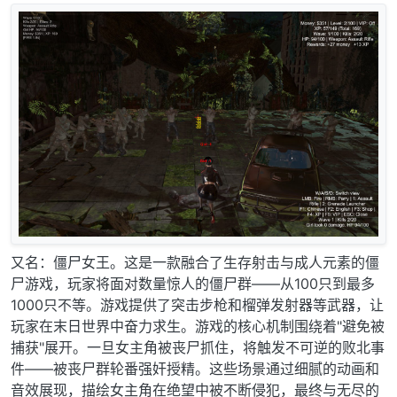
又名：僵尸女王。这是一款融合了生存射击与成人元素的僵
尸游戏，玩家将面对数量惊人的僵尸群——从100只到最多
1000只不等。游戏提供了突击步枪和榴弹发射器等武器，让
玩家在末日世界中奋力求生。游戏的核心机制围绕着"避免被
捕获"展开。一旦女主角被丧尸抓住，将触发不可逆的败北事
件——被丧尸群轮番强奸授精。这些场景通过细腻的动画和
音效展现，描绘女主角在绝望中被不断侵犯，最终与无尽的