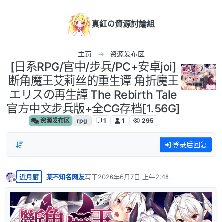
跳转至内容
真紅の資源討論組
主页
资源发布区
[日系RPG/官中/步兵/PC+安卓joi]
断角魔王艾莉丝的重生谭 角折魔王
エリスの再生譚 The Rebirth Tale
官方中文步兵版+全CG存档[1.56G]
资源发布区
rpg
1
1
295
登录后回复
近月厨
某不知名网友
写于
2026年6月7日 上午2:48
最后由 编辑
离线