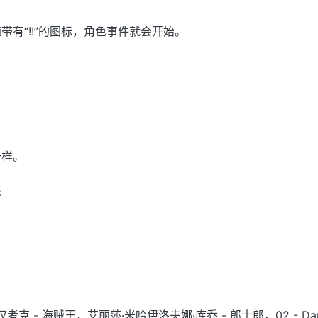
带有“!!”的图标，角色事件就会开始。
一样。
孩
克 - 海贼王，艾丽莎·米哈伊洛夫娜·库乔 - 郎士郎，02 - Darli