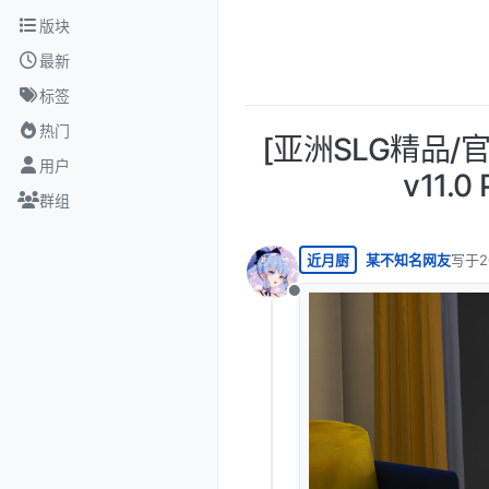
跳转至内容
版块
最新
标签
热门
[亚洲SLG精品/官中
用户
v11.
群组
近月厨
某不知名网友
写于
2
最后由
离线