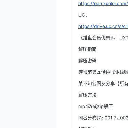
https://pan.xunlei.co
UC：
https://drive.uc.cn/s/
飞猫盘会员优惠码：UXTI
解压指南
解压密码
鏌愪笉鐭ュ悕缃戝弸鍒嗕
某不知名网友分享【所
解压方法
mp4改成zip解压
同名分卷[7z.001 7z.