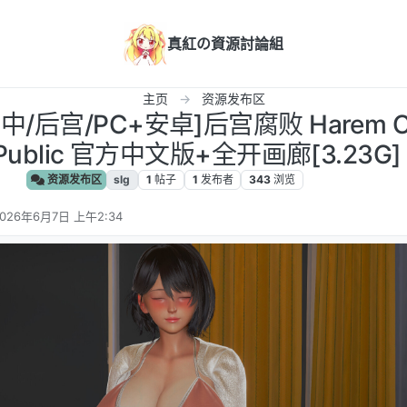
真紅の資源討論組
主页
资源发布区
/后宫/PC+安卓]后宫腐败 Harem Cor
0 Public 官方中文版+全开画廊[3.23G]
资源发布区
slg
1
帖子
1
发布者
343
浏览
026年6月7日 上午2:34
 编辑