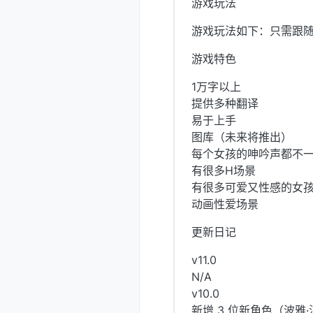
游戏玩法
游戏玩法如下：只需跟随
游戏特色
1万字以上
提供多种翻译
易于上手
图库（未来将推出）
每个女孩的呻吟声都不
有很多H场景
有很多可爱又性感的女
动画性爱场景
更新日记
v11.0
N/A
v10.0
新增 3 位新角色（波雅·汉考