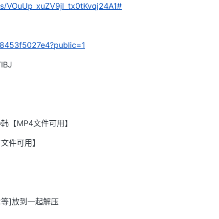
m/s/VOuUp_xuZV9jl_tx0tKvqj24A1#
c18453f5027e4?public=1
BJ
韩【MP4文件可用】
有文件可用】
002等]放到一起解压