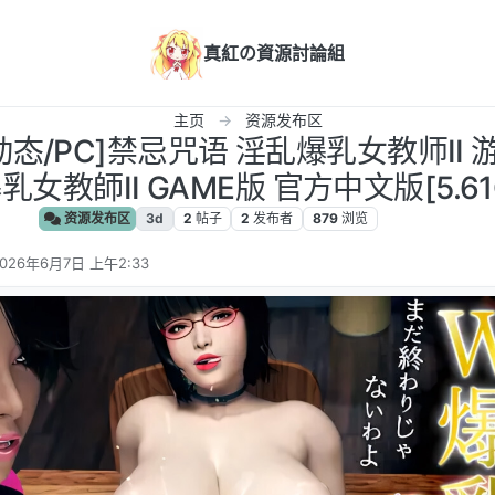
真紅の資源討論組
主页
资源发布区
动态/PC]禁忌咒语 淫乱爆乳女教师II 游
爆乳女教師II GAME版 官方中文版[5.61
资源发布区
3d
2
帖子
2
发布者
879
浏览
026年6月7日 上午2:33
 编辑