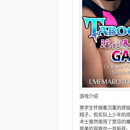
游戏介绍
男学生怀揣着沉重的烦
翔子，但实际上少年的
术士竟然使用了禁忌的
俊美的容貌也一并斩获