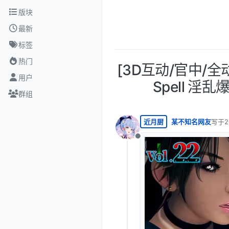
跳转至内容
版块
最新
标签
热门
[3D互动/官中/全
用户
Spell 淫乱
群组
近月厨
某不知名网友
写于
2
最后由
离线