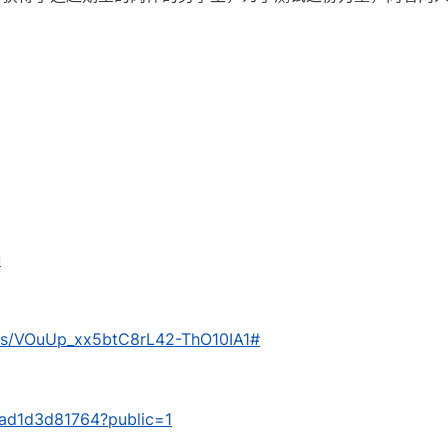
u
om/s/VOuUp_xx5btC8rL42-ThO10IA1#
cfad1d3d81764?public=1