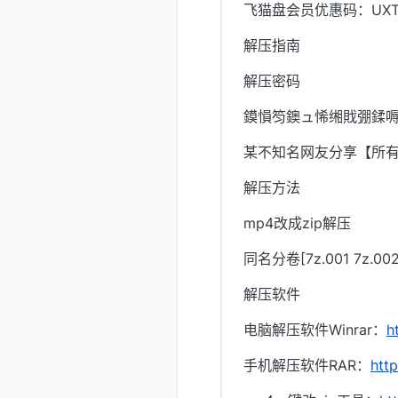
飞猫盘会员优惠码：UXTI
解压指南
解压密码
鏌愪笉鐭ュ悕缃戝弸鍒嗕
某不知名网友分享【所
解压方法
mp4改成zip解压
同名分卷[7z.001 7z.
解压软件
电脑解压软件Winrar：
h
手机解压软件RAR：
htt