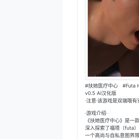
#扶她医疗中心 #Futa He
v0.5 AI汉化版
·注意·该游戏是双端哦有
·游戏介绍·
《扶她医疗中心》是一
深入探索了福塔（futa
一个高尚与自私意图界