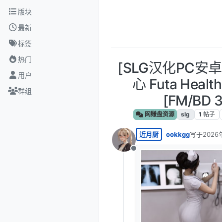
跳转至内容
版块
最新
标签
热门
[SLG汉化PC安
用户
心 Futa Health
群组
[FM/BD 3
网赚盘资源
slg
1
帖子
近月厨
ookkgg
写于
2026
最后由 编
离线