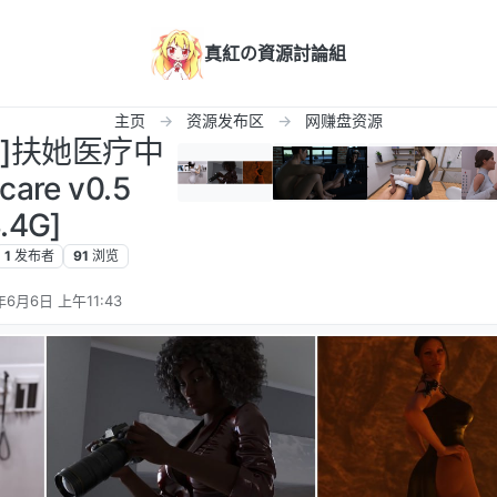
真紅の資源討論組
主页
资源发布区
网赚盘资源
卓]扶她医疗中
care v0.5
.4G]
1
发布者
91
浏览
年6月6日 上午11:43
辑