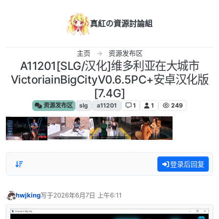
跳转至内容
真紅の資源討論組
主页
资源发布区
A11201[SLG/汉化]维多利亚在大城市
VictoriainBigCityV0.6.5PC+安卓汉化版
[7.4G]
资源发布区
slg
a11201
1
1
249
登录后回复
hwjking
写于
2026年6月7日 上午6:11
最后由 编辑
离线