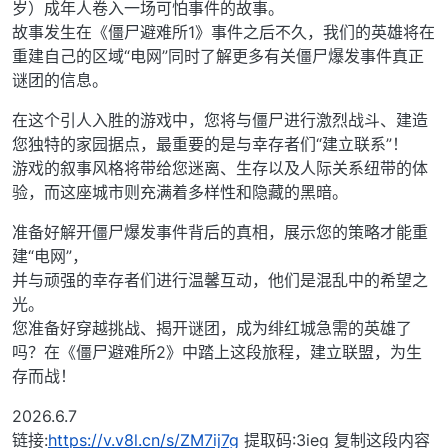
岁）成年人卷入一场可怕事件的故事。
故事发生在《僵尸避难所1》事件之后不久，我们的英雄将在
重建自己的区域“电网”同时了解更多有关僵尸爆发事件真正
谜团的信息。
在这个引人入胜的游戏中，您将与僵尸进行激烈战斗、建造
您独特的家园据点，最重要的是与幸存者们“建立联系”！
游戏的叙事风格将带给您迷离、生存以及人际关系纽带的体
验，而这座城市则充满着多样性和隐藏的黑暗。
准备好解开僵尸爆发事件背后的真相，展示您的策略才能重
建“电网”，
并与顽强的幸存者们进行温馨互动，他们是混乱中的希望之
光。
您准备好穿越挑战、揭开谜团，成为绯红城急需的英雄了
吗？在《僵尸避难所2》中踏上这段旅程，建立联盟，为生
存而战！
2026.6.7
链接:
https://v.v8l.cn/s/ZM7ij7g
提取码:3ieg 复制这段内容