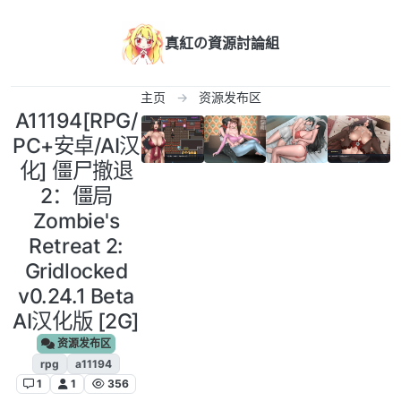
跳转至内容
真紅の資源討論組
主页
资源发布区
A11194[RPG/
PC+安卓/AI汉
化] 僵尸撤退
2：僵局
Zombie's
Retreat 2:
Gridlocked
v0.24.1 Beta
AI汉化版 [2G]
资源发布区
rpg
a11194
1
1
356