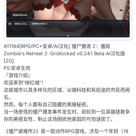
A11194[RPG/PC+安卓/AI汉化] 僵尸撤退 2：僵局
Zombie's Retreat 2: Gridlocked v0.24.1 Beta AI汉化版
[2G]
PS:安卓生肉
『游戏介绍』
欢迎来到“绯红城”！
这座城市以其多样化的区域、尖端科技和有前途的市民而闻
名。
然而，每个人都有自己隐藏的黑暗秘密。
当一场奇怪的僵尸爆发事件发生时，就轮到一位英雄拯救幸
存的美丽女性，制止这场困扰他家园的可怕谜团了。
《僵尸避难所2》是一款动作RPG游戏，涉及一个年轻（18