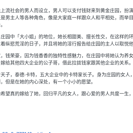
悦上流社会的男人而设立，男人可以支付钱财来到黄金庄园，扮
至是男主人等各种角色，像是大家庭一样跟众人和平相处，而举
合。
了庄园中「大小姐」的地位，她长相甜美、擅长性交，在这样的
过着纵慾荒淫的日子，并且将她的淫行报告给庄园的主人以取悦
家，钱荣豪，因为钱香香的独特性感魅力，在庄园中将她认为养
：嫁给其他四大企业的公子哥，借此拉拢钱家跟其他企业的关系
天子，泰德‧卡特，五大企业中的卡特家长子。身为庄园的女人
利，但是在她的内心深处，有一个小小的愿望。
她希望真的嫁给了她，回归平凡的女人，跟心爱的男人共度一生