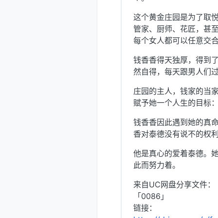
这个黄金庄园是为了取
管家、厨师、花匠，甚
每个女人都可以任意交
钱香香得天独厚，得到
然自得，每天跟男人们
庄园的主人，钱家的当
赋予她一个人生的目标
钱香香因此遇到她的真命
香对泰德没有说不的权
他是真心的爱着泰德。
此而努力着。
来自UC网盘分享文件：
「0086」
链接：