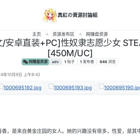
真紅の資源討論組
主页
资源发布区
网赚盘资源
中文/安卓直装+PC]性奴隶志愿少女 ST
[450M/UC]
网赚盘资源
adv
1
帖子
1
发布者
646
浏览
24年10月9日 上午8:42
编辑
香香，是来自黄金庄园的女人。她的兴趣没有很多，性爱，是其