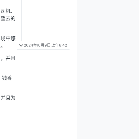
演司机、
目望去的
环境中悠
他。
2024年10月9日 上午8:42
女，并且
。
，钱香
，并且为