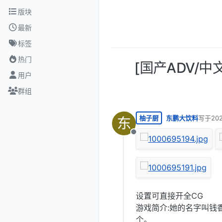
跳转至内容
版块
最新
标签
热门
[国产ADV/
用户
群组
柚子厨
东鹏大饮料
写于
20
东
最后由 
离线
设置可直接开全CG
游戏简介:她的名字叫钱
个。