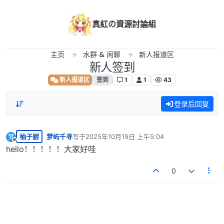
跳转至内容
真紅の資源討論組
主页
水群 & 闲聊
新人报道区
新人签到
新人报道区
签到
1
1
43
登录后回复
柚子厨
梦屿千寻
写于
2025年10月19日 上午5:04
梦
最后由 编辑
离线
hello！！！！！大家好哇
0