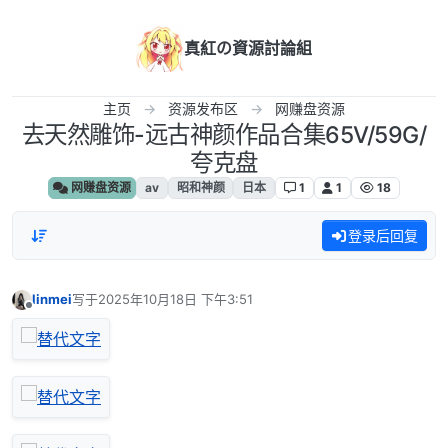
跳转至内容
真紅の資源討論組
主页
资源发布区
网赚盘资源
去天然雕饰-远古神颜作品合集65V/59G/
夸克盘
网赚盘资源
av
昭和神颜
日本
1
1
18
登录后回复
linmei
写于
2025年10月18日 下午3:51
最后由 编辑
离线