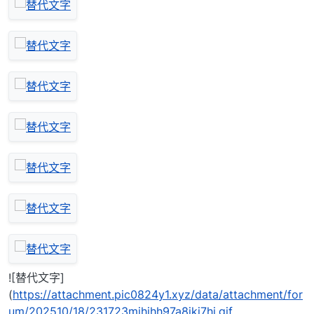
![替代文字]
(
https://attachment.pic0824y1.xyz/data/attachment/for
um/202510/18/231723mjhihh97a8jkj7hi.gif